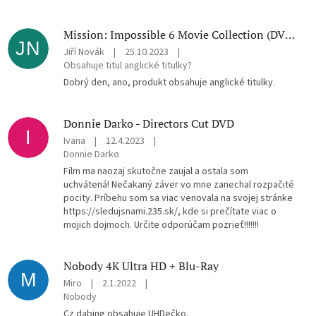
Mission: Impossible 6 Movie Collection (DVD)
JN
Jiří Novák
|
25.10.2023
|
Obsahuje titul anglické titulky?
Dobrý den, ano, produkt obsahuje anglické titulky.
Donnie Darko - Directors Cut DVD
I
Ivana
|
12.4.2023
|
Donnie Darko
Film ma naozaj skutočne zaujal a ostala som
uchvátená! Nečakaný záver vo mne zanechal rozpačité
pocity. Príbehu som sa viac venovala na svojej stránke
https://sledujsnami.235.sk/, kde si prečítate viac o
mojich dojmoch. Určite odporúčam pozrieť!!!!!!!
Nobody 4K Ultra HD + Blu-Ray
M
Miro
|
2.1.2022
|
Nobody
Cz dabing obsahuje UHDečko.