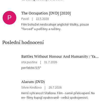
The Occupation [DVD] [2020]
P
Pavel
|
22.5.2020
Film bohužel neobsahuje anglické titulky, pouze
"forced" u polštiny a ruštiny.
Poslední hodnocení
Battles Without Honour And Humanity / Yakuza Graveyad / Street Mobster DVD
Hodnocení
ota pustina
|
31.7.2026
produktu
perfektni 5/5*
je
5
z
Alarum (DVD)
5
Hodnocení
Silvie Kindlova
|
26.7.2026
hvězdiček.
produktu
Herní vyhranost Stallona. Film - samé překvapení. Na
je
en- filmy kupují opakovaně - velká spokojenost.
5
z