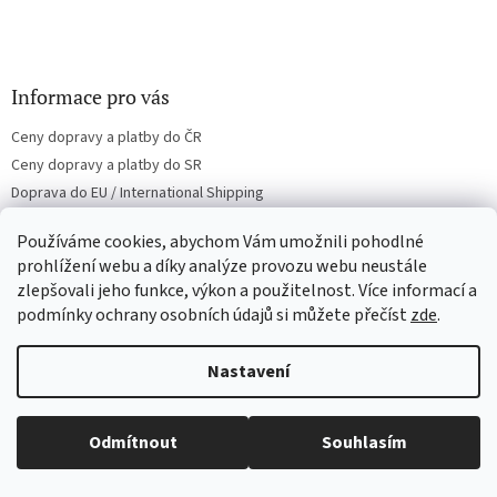
Informace pro vás
Ceny dopravy a platby do ČR
Ceny dopravy a platby do SR
Doprava do EU / International Shipping
Obchodní podmínky
Používáme cookies, abychom Vám umožnili pohodlné
Podmínky ochrany osobních údajů
prohlížení webu a díky analýze provozu webu neustále
Kontakt
zlepšovali jeho funkce, výkon a použitelnost. Více informací a
podmínky ochrany osobních údajů si můžete přečíst
zde
.
Toplist
Nastavení
Vážení zákazníci, nabízené zboží pochází ze zahraniční
distribuce, a až na výjimky neobsahuje český dabing ani
Odmítnout
Souhlasím
české titulky.
Přijímáme online platby