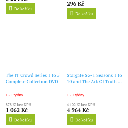
je
296 Kč
5,0
Do košíku
z
Do košíku
5
hvězdiček.
The IT Crowd Series 1 to 5
Stargate SG-1 Seasons 1 to
Complete Collection DVD
10 and The Ark Of Truth /
Continuum Complete
Collection DVD
1 - 3 týdny
1 - 3 týdny
878 Kč bez DPH
4 102 Kč bez DPH
1 062 Kč
4 964 Kč
Do košíku
Do košíku