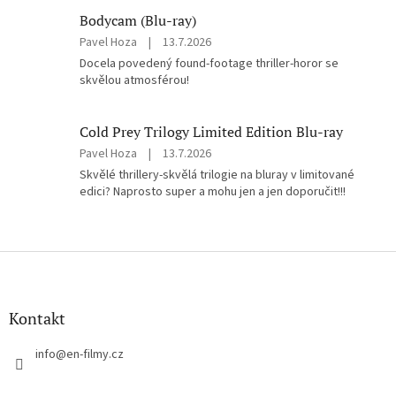
5
Bodycam (Blu-ray)
hvězdiček.
Hodnocení
Pavel Hoza
|
13.7.2026
produktu
Docela povedený found-footage thriller-horor se
je
skvělou atmosférou!
5
z
5
Cold Prey Trilogy Limited Edition Blu-ray
hvězdiček.
Hodnocení
Pavel Hoza
|
13.7.2026
produktu
Skvělé thrillery-skvělá trilogie na bluray v limitované
je
edici? Naprosto super a mohu jen a jen doporučit!!!
5
z
5
hvězdiček.
Z
á
p
a
Kontakt
t
í
info
@
en-filmy.cz