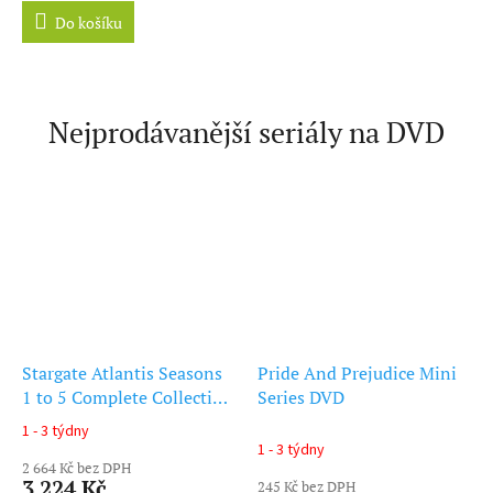
Do košíku
Nejprodávanější seriály na DVD
Stargate Atlantis Seasons
Pride And Prejudice Mini
1 to 5 Complete Collection
Series DVD
DVD
1 - 3 týdny
Průměrné
1 - 3 týdny
hodnocení
2 664 Kč bez DPH
produktu
3 224 Kč
245 Kč bez DPH