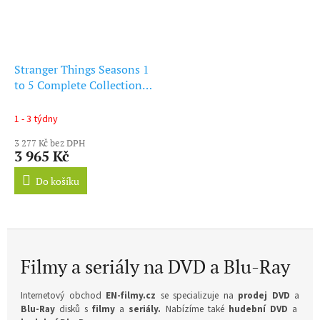
Stranger Things Seasons 1
to 5 Complete Collection
4K Ultra HD
1 - 3 týdny
3 277 Kč bez DPH
3 965 Kč
Do košíku
Filmy a seriály na DVD a Blu-Ray
Internetový obchod
EN-filmy.cz
se specializuje na
prodej DVD
a
Blu-Ray
disků s
filmy
a
seriály
.
Nabízíme také
hudební DVD
a