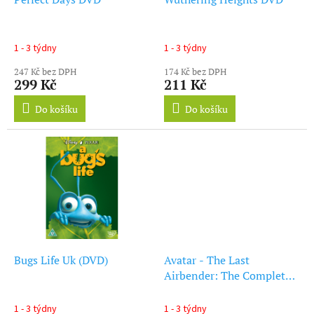
á
l
l
y
1 - 3 týdny
1 - 3 týdny
n
247 Kč bez DPH
174 Kč bez DPH
a
299 Kč
211 Kč
D
Do košíku
Do košíku
V
D
a
B
l
u
-
R
Bugs Life Uk (DVD)
Avatar - The Last
a
Airbender: The Complete
Collection (DVD)
y
1 - 3 týdny
1 - 3 týdny