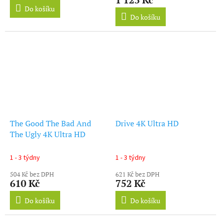
5,0
Do košíku
z
Do košíku
5
hvězdiček.
The Good The Bad And
Drive 4K Ultra HD
The Ugly 4K Ultra HD
1 - 3 týdny
1 - 3 týdny
504 Kč bez DPH
621 Kč bez DPH
610 Kč
752 Kč
Do košíku
Do košíku