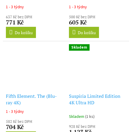
1 - 3 týdny
1 - 3 týdny
637 Kč bez DPH
500 Kč bez DPH
771 Kč
605 Kč
Do košíku
Do košíku
Skladem
Fifth Element. The (Blu-
Suspiria Limited Edition
ray 4K)
4K Ultra HD
1 - 3 týdny
Průměrné
Skladem
(1 ks)
hodnocení
582 Kč bez DPH
produktu
704 Kč
928 Kč bez DPH
je
1 123 Kč