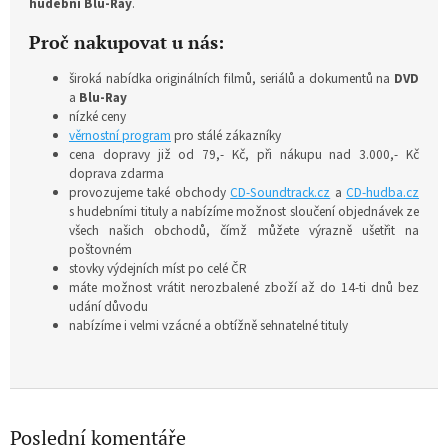
hudební Blu-Ray
.
Proč nakupovat u nás:
široká nabídka originálních filmů, seriálů a dokumentů na
DVD
a
Blu-Ray
nízké ceny
věrnostní program
pro stálé zákazníky
cena dopravy již od 79,- Kč, při nákupu nad 3.000,- Kč
doprava zdarma
provozujeme také obchody
CD-Soundtrack.cz
a
CD-hudba.cz
s hudebními tituly a nabízíme možnost sloučení objednávek ze
všech našich obchodů, čímž můžete výrazně ušetřit na
poštovném
stovky výdejních míst po celé ČR
máte možnost vrátit nerozbalené zboží až do 14-ti dnů bez
udání důvodu
nabízíme i velmi vzácné a obtížně sehnatelné tituly
Poslední komentáře