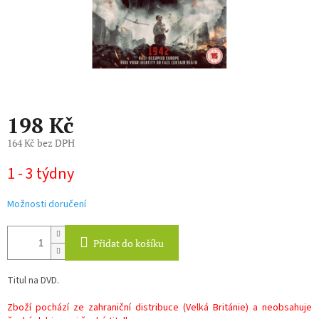
198 Kč
164 Kč bez DPH
Měrná
1 - 3 týdny
cena:
Možnosti doručení
Přidat do košíku
Titul na DVD.
Zboží pochází ze zahraniční distribuce (Velká Británie) a neobsahuje