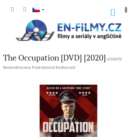
Přejít
na
NÁKU
obsah
KOŠÍK
The Occupation [DVD] [2020]
LFD007D
Průměrné
Neohodnoceno
Podrobnosti hodnocení
hodnocení
produktu
je
0,0
z
5
hvězdiček.