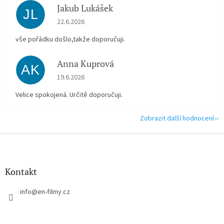
Jakub Lukášek
JL
Hodnocení obchodu je 5 z 5 hvězdiček.
22.6.2026
vše pořádku došlo,takže doporučuji.
Anna Kuprová
AK
Hodnocení obchodu je 5 z 5 hvězdiček.
19.6.2026
Velice spokojená. Určitě doporučuji.
Zobrazit další hodnocení
Z
á
p
a
Kontakt
t
í
info
@
en-filmy.cz