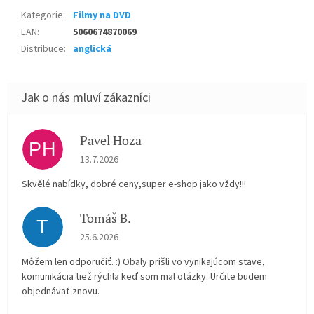
Kategorie
:
Filmy na DVD
EAN
:
5060674870069
Distribuce
:
anglická
Pavel Hoza
PH
Hodnocení obchodu je 5 z 5 hvězdiček.
13.7.2026
Skvělé nabídky, dobré ceny,super e-shop jako vždy!!!
Tomáš B.
T
Hodnocení obchodu je 5 z 5 hvězdiček.
25.6.2026
Môžem len odporučiť. :) Obaly prišli vo vynikajúcom stave,
komunikácia tiež rýchla keď som mal otázky. Určite budem
objednávať znovu.