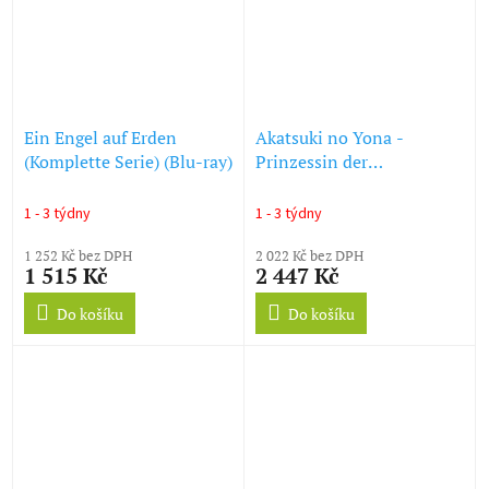
Ein Engel auf Erden
Akatsuki no Yona -
(Komplette Serie) (Blu-ray)
Prinzessin der
Morgendämmerung
(Komplette Serie) (Blu-ray)
1 - 3 týdny
1 - 3 týdny
1 252 Kč bez DPH
2 022 Kč bez DPH
1 515 Kč
2 447 Kč
Do košíku
Do košíku