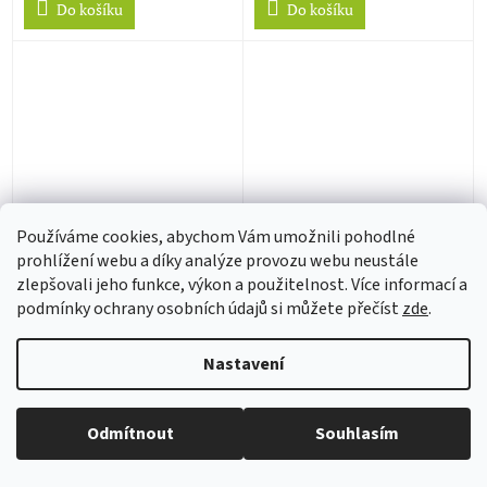
Do košíku
Do košíku
Používáme cookies, abychom Vám umožnili pohodlné
Marshals Season 1 Blu-ray
New Captain Scarlet
prohlížení webu a díky analýze provozu webu neustále
Series 1 to 2 Complete
zlepšovali jeho funkce, výkon a použitelnost. Více informací a
Collection Limited
podmínky ochrany osobních údajů si můžete přečíst
zde
.
Collectors Edition Blu-ray
3 - 6 týdnů
3 - 6 týdnů
686 Kč bez DPH
1 206 Kč bez DPH
Nastavení
830 Kč
1 459 Kč
Vážení zákazníci, nabízené zboží pochází ze zahraniční
Do košíku
Do košíku
distribuce, a až na výjimky neobsahuje český dabing ani
Odmítnout
Souhlasím
české titulky.