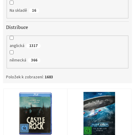
ů
Na skladě
16
Distribuce
anglická
1317
německá
366
Položek k zobrazení:
1683
V
ý
p
i
s
p
r