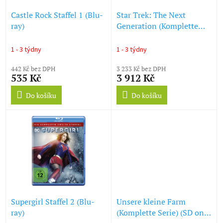
o
d
Castle Rock Staffel 1 (Blu-
Star Trek: The Next
u
ray)
Generation (Komplette
k
Serie) (Blu-ray)
t
1 - 3 týdny
1 - 3 týdny
ů
442 Kč bez DPH
3 233 Kč bez DPH
535 Kč
3 912 Kč
Do košíku
Do košíku
Supergirl Staffel 2 (Blu-
Unsere kleine Farm
ray)
(Komplette Serie) (SD on