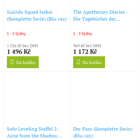
Suicide Squad Isekai
The Apothecary Diaries -
(Komplette Serie) (Blu-ray)
Die Tagebücher der
Apothekerin Staffel 1 Vol.
1 (Blu-ray)
1 - 3 týdny
1 - 3 týdny
1 236 Kč bez DPH
969 Kč bez DPH
1 496 Kč
1 172 Kč
Do košíku
Do košíku
Solo Leveling Staffel 2:
Der Pass (Komplette Serie)
Arise from the Shadow
(Blu-ray)