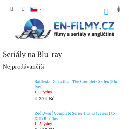
Přejít
na
NÁKU
obsah
KOŠÍK
Seriály na Blu-ray
Nejprodávanější
Battlestar Galactica - The Complete Series (Blu-
Ray)
1 - 3 týdny
1 371 Kč
Red Dwarf Complete Series 1 to 13 (Series I to
XIII) Blu-Ray
1 - 3 týdny