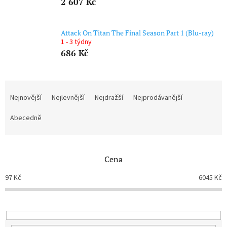
2 607 Kč
Attack On Titan The Final Season Part 1 (Blu-ray)
1 - 3 týdny
686 Kč
Ř
a
Nejnovější
Nejlevnější
Nejdražší
Nejprodávanější
z
e
Abecedně
n
í
p
Cena
r
o
97
Kč
6045
Kč
d
u
k
t