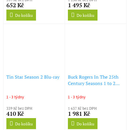
652 Kč
1 495 Kč
Do košíku
Do košíku
Tin Star Season 2 Blu-ray
Buck Rogers In The 25th
Century Seasons 1 to 2
Complete Collection Blu-
ray
1 - 3 týdny
1 - 3 týdny
339 Kč bez DPH
1 637 Kč bez DPH
410 Kč
1 981 Kč
Do košíku
Do košíku