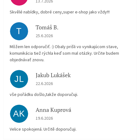
13.7.2026
Skvělé nabídky, dobré ceny,super e-shop jako vždy!!!
Tomáš B.
T
Hodnocení obchodu je 5 z 5 hvězdiček.
25.6.2026
Môžem len odporučiť. :) Obaly prišli vo vynikajúcom stave,
komunikácia tiež rýchla keď som mal otázky. Určite budem
objednávať znovu.
Jakub Lukášek
JL
Hodnocení obchodu je 5 z 5 hvězdiček.
22.6.2026
vše pořádku došlo,takže doporučuji.
Anna Kuprová
AK
Hodnocení obchodu je 5 z 5 hvězdiček.
19.6.2026
Velice spokojená. Určitě doporučuji.