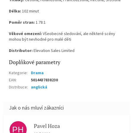
Titulky:
Čeština, Holandština, Francouzština, Řečtina, Srbština
Délka:
102 minut
Poměr stran:
1.78:1
Věkové omezení:
Všeobecné sledování, ale některé scény
mohou být nevhodné pro malé děti
Distributor:
Elevation Sales Limited
Doplňkové parametry
Kategorie
:
Drama
EAN
:
5014437838230
Distribuce
:
anglická
Pavel Hoza
PH
Hodnocení obchodu je 5 z 5 hvězdiček.