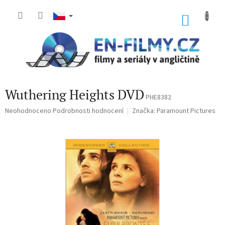
Přejít
na
NÁKU
obsah
KOŠÍK
Wuthering Heights DVD
PHE8382
Průměrné
Neohodnoceno
Podrobnosti hodnocení
Značka:
Paramount Pictures
hodnocení
produktu
je
0,0
z
5
hvězdiček.