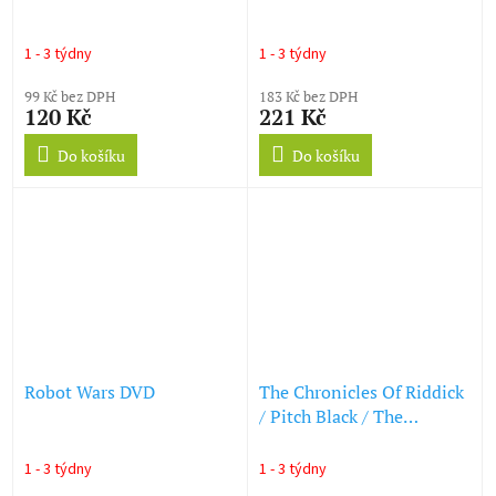
1 - 3 týdny
1 - 3 týdny
99 Kč bez DPH
183 Kč bez DPH
120 Kč
221 Kč
Do košíku
Do košíku
Robot Wars DVD
The Chronicles Of Riddick
/ Pitch Black / The
Chronicles Of Riddick -
Dark Fury DVD
1 - 3 týdny
1 - 3 týdny