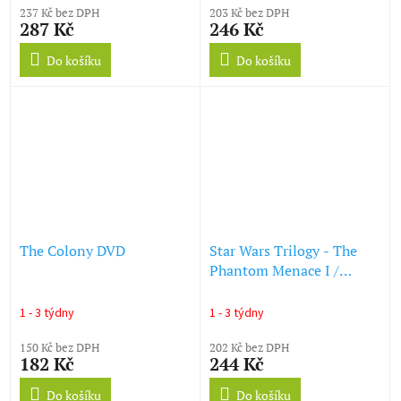
237 Kč bez DPH
203 Kč bez DPH
287 Kč
246 Kč
Do košíku
Do košíku
The Colony DVD
Star Wars Trilogy - The
Phantom Menace I /
Attack Of The Clones II /
Revenge Of The Sith III
1 - 3 týdny
1 - 3 týdny
DVD
150 Kč bez DPH
202 Kč bez DPH
182 Kč
244 Kč
Do košíku
Do košíku