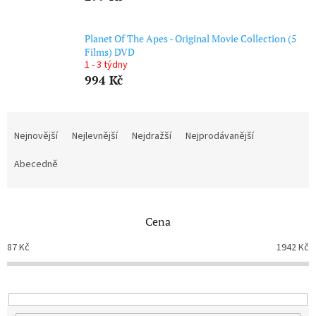
Planet Of The Apes - Original Movie Collection (5
Films) DVD
1 - 3 týdny
994 Kč
Ř
a
Nejnovější
Nejlevnější
Nejdražší
Nejprodávanější
z
e
Abecedně
n
í
p
Cena
r
o
87
Kč
1942
Kč
d
u
k
t