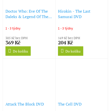
Doctor Who: Eve Of The
Hirokin - The Last
Daleks & Legend Of The
Samurai DVD
Sea Devils (Series 13)
(DVD)
1 - 3 týdny
1 - 3 týdny
305 Kč bez DPH
169 Kč bez DPH
369 Kč
204 Kč
Do košíku
Do košíku
Attack The Block DVD
The Cell DVD