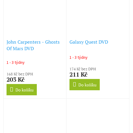
John Carpenters - Ghosts
Galaxy Quest DVD
Of Mars DVD
1 - 3 týdny
Průměrné
1 - 3 týdny
hodnocení
174 Kč bez DPH
produktu
211 Kč
168 Kč bez DPH
je
203 Kč
5,0
Do košíku
z
Do košíku
5
hvězdiček.