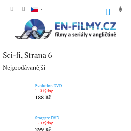
Přejít
na
NÁKU
obsah
KOŠÍK
Sci-fi
, Strana 6
Nejprodávanější
Evolution DVD
1 - 3 týdny
188 Kč
Stargate DVD
1 - 3 týdny
299 Kč