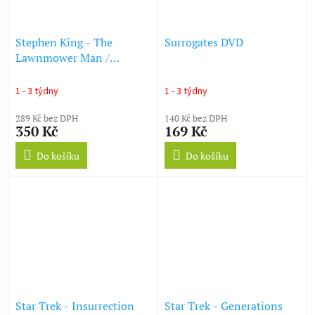
Stephen King - The
Surrogates DVD
Lawnmower Man /
Lawnmower Man 2 -
Beyond Cyberspace DVD
1 - 3 týdny
1 - 3 týdny
289 Kč bez DPH
140 Kč bez DPH
350 Kč
169 Kč
Do košíku
Do košíku
Star Trek - Insurrection
Star Trek - Generations