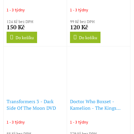
1 - 3 týdny
1 - 3 týdny
124 Kč bez DPH
99 Kč bez DPH
150 Kč
120 Kč
Do košíku
Do košíku
Transformers 3 - Dark
Doctor Who Boxset -
Side Of The Moon DVD
Kamelion - The Kings
Demons / Planet of Fire
DVD
1 - 3 týdny
1 - 3 týdny
88 Kč bez DPH
379 Kč bez DPH