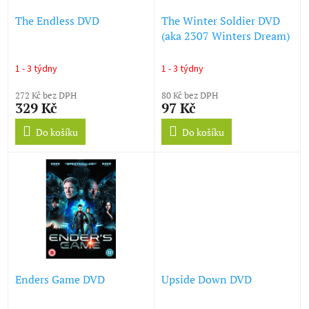
o
d
The Endless DVD
The Winter Soldier DVD
u
(aka 2307 Winters Dream)
k
t
1 - 3 týdny
1 - 3 týdny
ů
272 Kč bez DPH
80 Kč bez DPH
329 Kč
97 Kč
Do košíku
Do košíku
Enders Game DVD
Upside Down DVD