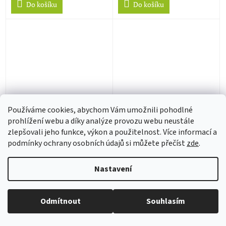
Do košíku
Do košíku
Používáme cookies, abychom Vám umožnili pohodlné
Doctor Who Animation
Mimic (DVD)
prohlížení webu a díky analýze provozu webu neustále
Web Of Fear (DVD)
zlepšovali jeho funkce, výkon a použitelnost. Více informací a
podmínky ochrany osobních údajů si můžete přečíst
zde
.
1 - 3 týdny
1 - 3 týdny
328 Kč bez DPH
174 Kč bez DPH
Nastavení
397 Kč
211 Kč
Vážení zákazníci, nabízené zboží pochází ze zahraniční
Do košíku
Do košíku
distribuce, a až na výjimky neobsahuje český dabing ani
Odmítnout
Souhlasím
české titulky.