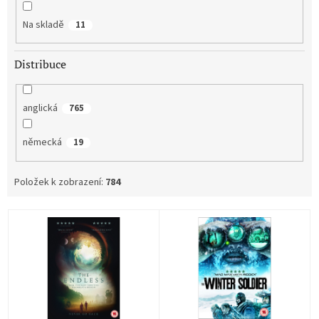
ů
Na skladě
11
Distribuce
anglická
765
německá
19
Položek k zobrazení:
784
V
ý
p
i
s
p
r