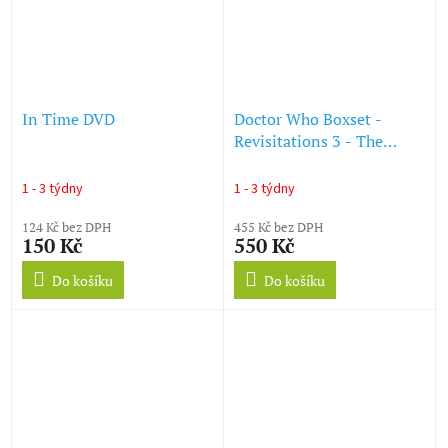
In Time DVD
Doctor Who Boxset -
Revisitations 3 - The
Tomb of the Cybermen /
The Three Doctors / The
1 - 3 týdny
1 - 3 týdny
Robots of D
124 Kč bez DPH
455 Kč bez DPH
150 Kč
550 Kč
Do košíku
Do košíku