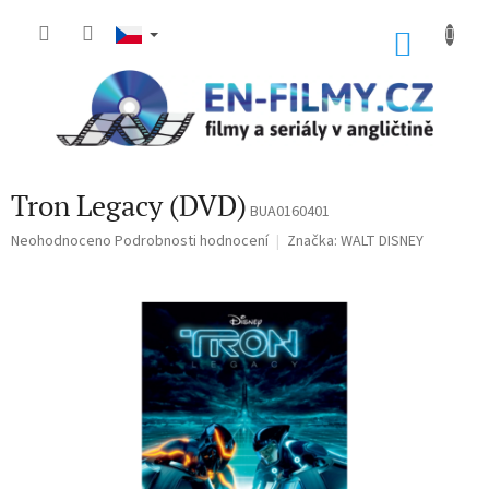
Přejít
na
NÁKU
obsah
KOŠÍK
Tron Legacy (DVD)
BUA0160401
Průměrné
Neohodnoceno
Podrobnosti hodnocení
Značka:
WALT DISNEY
hodnocení
produktu
je
0,0
z
5
hvězdiček.