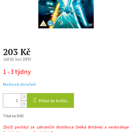
203 Kč
168 Kč bez DPH
Měrná
1 - 3 týdny
cena:
Možnosti doručení
Přidat do košíku
Titul na DVD.
Zboží pochází ze zahraniční distribuce (Velká Británie) a neobsahuje