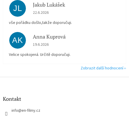
Jakub Lukášek
JL
Hodnocení obchodu je 5 z 5 hvězdiček.
22.6.2026
vše pořádku došlo,takže doporučuji.
Anna Kuprová
AK
Hodnocení obchodu je 5 z 5 hvězdiček.
19.6.2026
Velice spokojená. Určitě doporučuji.
Zobrazit další hodnocení
Z
á
p
a
Kontakt
t
í
info
@
en-filmy.cz