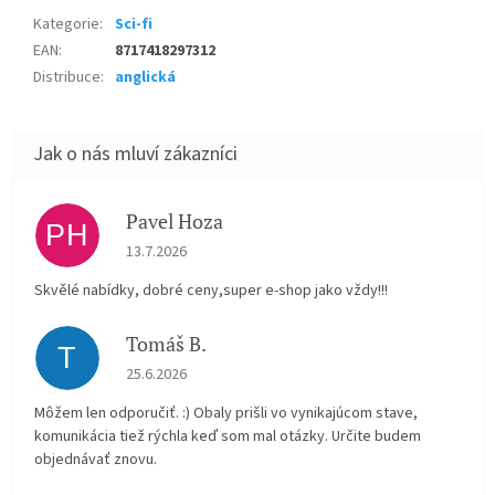
Kategorie
:
Sci-fi
EAN
:
8717418297312
Distribuce
:
anglická
Pavel Hoza
PH
Hodnocení obchodu je 5 z 5 hvězdiček.
13.7.2026
Skvělé nabídky, dobré ceny,super e-shop jako vždy!!!
Tomáš B.
T
Hodnocení obchodu je 5 z 5 hvězdiček.
25.6.2026
Môžem len odporučiť. :) Obaly prišli vo vynikajúcom stave,
komunikácia tiež rýchla keď som mal otázky. Určite budem
objednávať znovu.