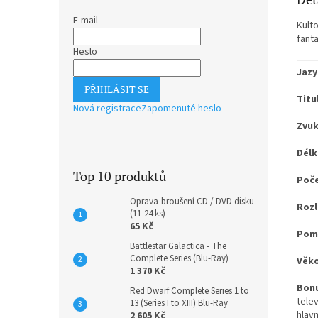
E-mail
Kult
fanta
Heslo
Jazy
PŘIHLÁSIT SE
Titu
Nová registrace
Zapomenuté heslo
Zvuk
Délk
Top 10 produktů
Poče
Oprava-broušení CD / DVD disku
Rozl
(11-24 ks)
65 Kč
Pomě
Battlestar Galactica - The
Complete Series (Blu-Ray)
Věko
1 370 Kč
Bonu
Red Dwarf Complete Series 1 to
tele
13 (Series I to XIII) Blu-Ray
hlav
2 605 Kč