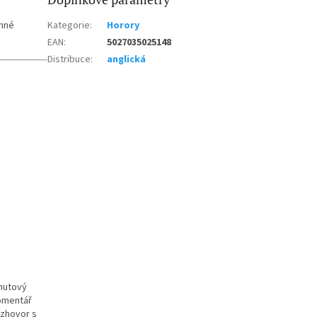
emné
Kategorie
:
Horory
EAN
:
5027035025148
Distribuce
:
anglická
inutový
komentář
ozhovor s