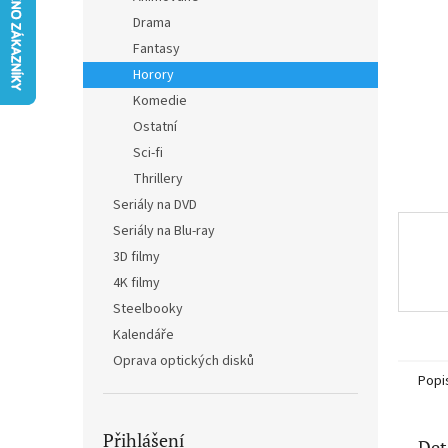
n
Drama
e
Fantasy
l
Horory
Komedie
Ostatní
Sci-fi
Thrillery
Seriály na DVD
Seriály na Blu-ray
3D filmy
4K filmy
Steelbooky
Kalendáře
Oprava optických disků
Popi
Přihlášení
Det