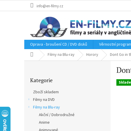
Přejít
info@en-filmy.cz
na
obsah
Oprava - broušení CD / DVD disků
Věrnostní progra
Domů
Filmy na Blu-ray
Horory
Dont Go in 
P
Dont
o
Přeskočit
s
Kategorie
kategorie
t
Sklad
r
Zboží skladem
a
Filmy na DVD
n
Filmy na Blu-ray
n
í
Akční / Dobrodružné
p
Anime
a
Animované