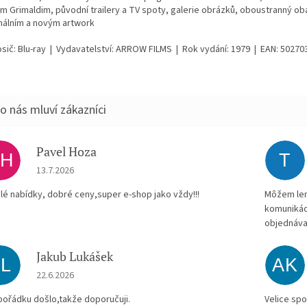
m Grimaldim, původní trailery a TV spoty, galerie obrázků, oboustranný oba
inálním a novým artwork
osič: Blu-ray | Vydavatelství: ARROW FILMS | Rok vydání: 1979 | EAN: 5027
Pavel Hoza
PH
T
Hodnocení obchodu je 5 z 5 hvězdiček.
13.7.2026
lé nabídky, dobré ceny,super e-shop jako vždy!!!
Môžem len 
komunikác
objednáva
Jakub Lukášek
JL
AK
Hodnocení obchodu je 5 z 5 hvězdiček.
22.6.2026
pořádku došlo,takže doporučuji.
Velice spo