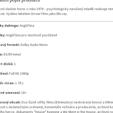
ovní slasher horor z roku 1979 – psychologicky narušený mladík realizuje t
zie. Vydáno labelem Arrow Films jako Blu-ray.
ky dabingu:
Angličtina
lky:
Angličtina pro sluchově postižené
ový formát:
Dolby Audio Mono
a:
83/89 minut
t disků:
1
išení:
Full HD 1080p
r stran:
1.78:1
vé omezení:
18+
sový obsah:
Dva různé střihy filmu (83minutový neskrácený kinový a 89m
vizní s dodatečnými scénami), komentáře režiséra a producenta, archivní 
ního herce, dokumenty "House" Keeping a We Went in the House, archivní r