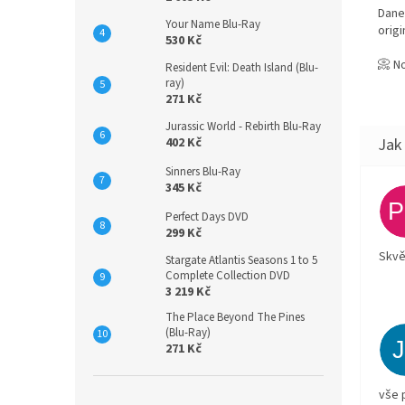
Dane
Your Name Blu-Ray
orig
530 Kč
📀 N
Resident Evil: Death Island (Blu-
ray)
271 Kč
Jurassic World - Rebirth Blu-Ray
402 Kč
Sinners Blu-Ray
345 Kč
Perfect Days DVD
299 Kč
Skvě
Stargate Atlantis Seasons 1 to 5
Complete Collection DVD
3 219 Kč
The Place Beyond The Pines
(Blu-Ray)
271 Kč
vše 