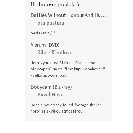
Hodnocení produktů
Battles Without Honour And Humanity / Yakuza Graveyad / Street Mobster DVD
ota pustina
|
Hodnocení produktu je 5 z 5 hvězdiček.
perfektni 5/5*
Alarum (DVD)
Silvie Kindlova
|
Hodnocení produktu je 5 z 5 hvězdiček.
Herní vyhranost Stallona. Film - samé
překvapení. Na en- filmy kupují opakovaně
- velká spokojenost.
Bodycam (Blu-ray)
Pavel Hoza
|
Hodnocení produktu je 5 z 5 hvězdiček.
Docela povedený found-footage thriller-
horor se skvělou atmosférou!
Z
á