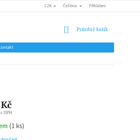
CZK
Čeština
DOPRAVA DO EU / INTERNATIONAL SHIPPING
Přihlášení
OBCHODNÍ PODMÍNKY
NÁKUPNÍ
Prázdný košík
KOŠÍK
Kontakt
 Kč
ez DPH
dem
(1 ks)
 doručení