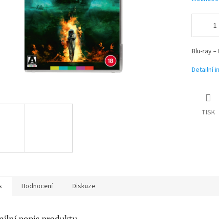
Blu-ray –
Detailní 
TISK
s
Hodnocení
Diskuze
ailní popis produktu