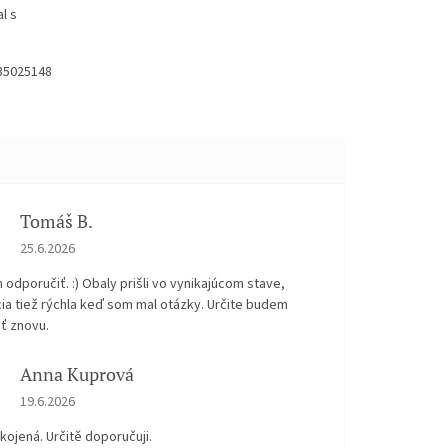
l s
035025148
Tomáš B.
Hodnocení obchodu je 5 z 5 hvězdiček.
25.6.2026
odporučiť. :) Obaly prišli vo vynikajúcom stave,
ia tiež rýchla keď som mal otázky. Určite budem
ť znovu.
Anna Kuprová
Hodnocení obchodu je 5 z 5 hvězdiček.
19.6.2026
kojená. Určitě doporučuji.