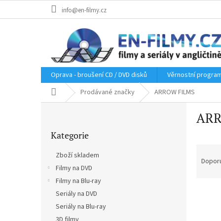
Přejít
info@en-filmy.cz
na
obsah
Oprava - broušení CD / DVD disků
Věrnostní progra
Domů
Prodávané značky
ARROW FILMS
P
ARR
o
Přeskočit
s
Kategorie
kategorie
t
Ř
r
Zboží skladem
a
a
Dopor
Filmy na DVD
z
n
e
Filmy na Blu-ray
n
V
n
í
Seriály na DVD
ý
í
p
Seriály na Blu-ray
p
p
a
3D filmy