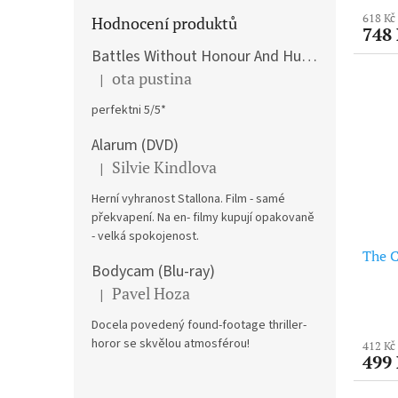
618 Kč
Hodnocení produktů
748
Battles Without Honour And Humanity / Yakuza Graveyad / Street Mobster DVD
ota pustina
|
Hodnocení produktu je 5 z 5 hvězdiček.
perfektni 5/5*
Alarum (DVD)
Silvie Kindlova
|
Hodnocení produktu je 5 z 5 hvězdiček.
Herní vyhranost Stallona. Film - samé
překvapení. Na en- filmy kupují opakovaně
- velká spokojenost.
The C
Bodycam (Blu-ray)
Pavel Hoza
|
Hodnocení produktu je 5 z 5 hvězdiček.
Docela povedený found-footage thriller-
horor se skvělou atmosférou!
412 Kč
499