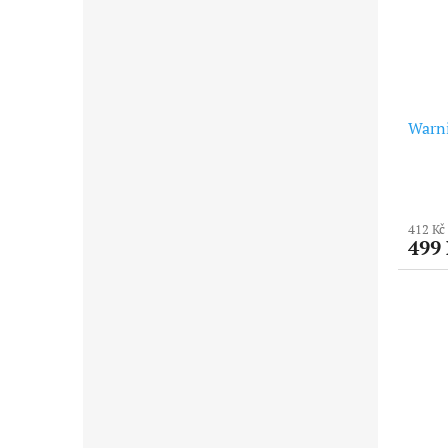
Warn
412 Kč
499