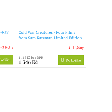
u-Ray
Cold War Creatures - Four Films
from Sam Katzman Limited Edition
(With Booklet) Blu-Ray
 - 3 týdny
1 - 3 týdny
1 112 Kč bez DPH
 košíku
Do košíku
1 346 Kč