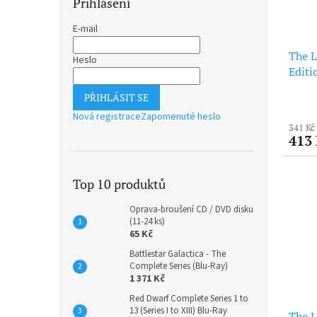
Přihlášení
E-mail
The L
Heslo
Editi
PŘIHLÁSIT SE
Nová registrace
Zapomenuté heslo
341 Kč
413
Top 10 produktů
Oprava-broušení CD / DVD disku
(11-24 ks)
65 Kč
Battlestar Galactica - The
Complete Series (Blu-Ray)
1 371 Kč
Red Dwarf Complete Series 1 to
13 (Series I to XIII) Blu-Ray
The L