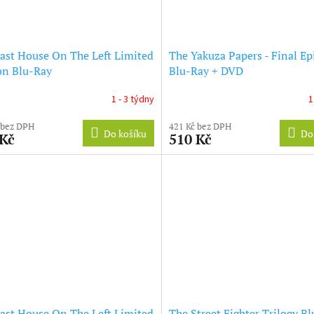
ast House On The Left Limited
The Yakuza Papers - Final Ep
on Blu-Ray
Blu-Ray + DVD
1 - 3 týdny
1
 bez DPH
421 Kč bez DPH
Do košíku
Do
 Kč
510 Kč
ast House On The Left Limited
The Street Fighter Trilogy Bl