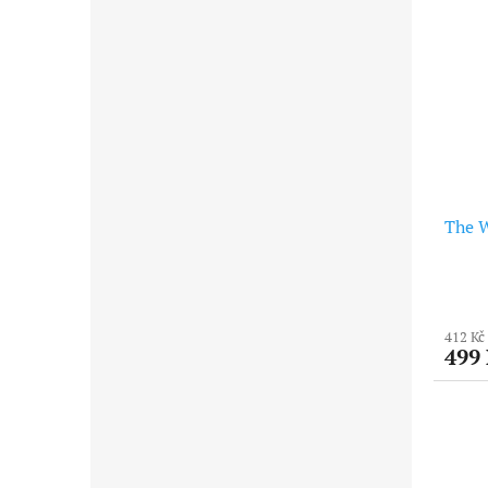
The W
412 Kč
499