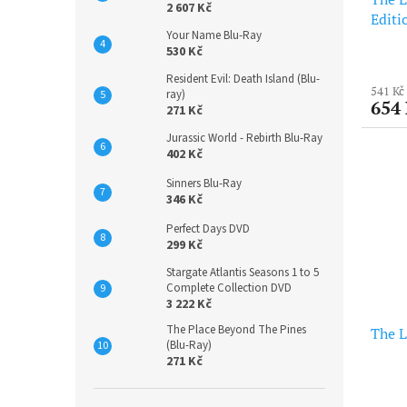
2 607 Kč
Editi
Your Name Blu-Ray
530 Kč
Resident Evil: Death Island (Blu-
541 Kč
ray)
654
271 Kč
Jurassic World - Rebirth Blu-Ray
402 Kč
Sinners Blu-Ray
346 Kč
Perfect Days DVD
299 Kč
Stargate Atlantis Seasons 1 to 5
Complete Collection DVD
3 222 Kč
The Place Beyond The Pines
The L
(Blu-Ray)
271 Kč