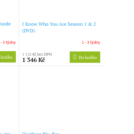
isode
I Know Who You Are Season 1 & 2
(DVD)
 - 3 týdny
1 - 3 týdny
1 112 Kč bez DPH
 košíku
Do košíku
1 346 Kč
u-ray
Heathers Blu-Ray