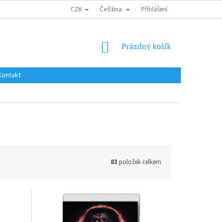
CZK
Čeština
DOPRAVA DO EU / INTERNATIONAL SHIPPING
Přihlášení
OBCHODNÍ PODMÍNKY
NÁKUPNÍ
Prázdný košík
KOŠÍK
Kontakt
83
položek celkem