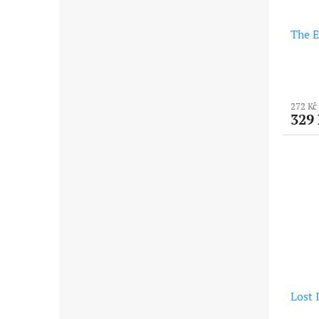
The 
272 Kč
329
Lost 