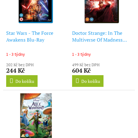
d
s
u
p
k
r
t
o
ů
d
Star Wars - The Force
Doctor Strange: In The
u
Awakens Blu-Ray
Multiverse Of Madness
k
(Blu-ray 4K)
t
1 - 3 týdny
1 - 3 týdny
ů
202 Kč bez DPH
499 Kč bez DPH
244 Kč
604 Kč
Do košíku
Do košíku