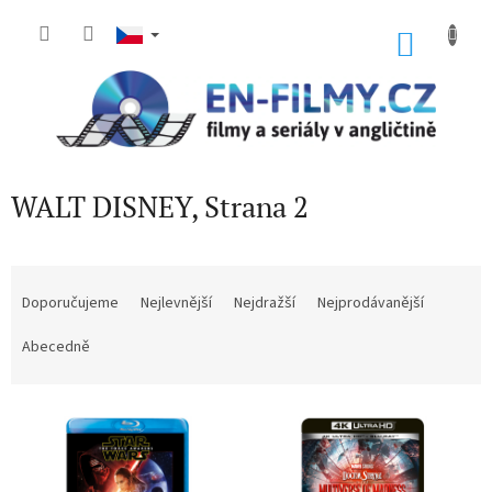
Přejít
na
NÁKU
obsah
KOŠÍK
WALT DISNEY
, Strana 2
Ř
a
Doporučujeme
Nejlevnější
Nejdražší
Nejprodávanější
z
e
Abecedně
n
í
V
p
ý
r
p
o
i