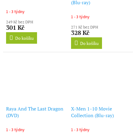
(Blu-ray)
1 - 3 týdny
Průměrné
1 - 3 týdny
hodnocení
249 Kč bez DPH
produktu
301 Kč
271 Kč bez DPH
je
328 Kč
5,0
Do košíku
z
Do košíku
5
hvězdiček.
Raya And The Last Dragon
X-Men 1-10 Movie
(DVD)
Collection (Blu-ray)
1 - 3 týdny
1 - 3 týdny