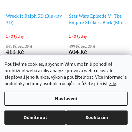
Wreck It Ralph 3D (Blu-ray
Star Wars Episode V: The
3D)
Empire Strikers Back (Blu-
ray 4K)
1 - 3 týdny
1 - 3 týdny
341 Kč bez DPH
499 Kč bez DPH
413 Kč
604 Kč
Do košíku
Do košíku
Používáme cookies, abychom Vám umožnili pohodlné
prohlížení webu a díky analýze provozu webu neustále
zlepšovali jeho funkce, výkon a použitelnost. Více informací a
podmínky ochrany osobních údajů si můžete přečíst
zde
.
Nastavení
Vážení zákazníci, nabízené zboží pochází ze zahraniční
distribuce, a až na výjimky neobsahuje český dabing ani
Odmítnout
Souhlasím
české titulky.
Star Wars Episode Viii: The
Star Wars Episode Iv: A
Last Jedi (Blu-ray 4K)
New Hope (Blu-ray 4K)