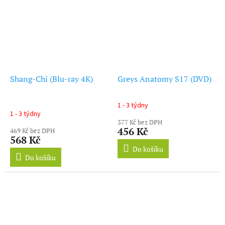
Shang-Chi (Blu-ray 4K)
Greys Anatomy S17 (DVD)
1 - 3 týdny
Průměrné
1 - 3 týdny
hodnocení
377 Kč bez DPH
produktu
456 Kč
469 Kč bez DPH
je
568 Kč
5,0
Do košíku
z
Do košíku
5
hvězdiček.