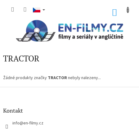
Přejít
na
NÁKU
obsah
KOŠÍK
TRACTOR
Žádné produkty značky
TRACTOR
nebyly nalezeny...
Z
á
p
a
Kontakt
t
í
info
@
en-filmy.cz