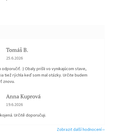
Tomáš B.
Hodnocení obchodu je 5 z 5 hvězdiček.
25.6.2026
odporučiť. :) Obaly prišli vo vynikajúcom stave,
ia tiež rýchla keď som mal otázky. Určite budem
ť znovu.
Anna Kuprová
Hodnocení obchodu je 5 z 5 hvězdiček.
19.6.2026
kojená. Určitě doporučuji.
Zobrazit další hodnocení