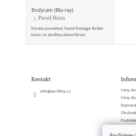
Bodycam (Blu-ray)
Pavel Hoza
|
Hodnocení produktu je 5 z 5 hvězdiček.
Docela povedený found-footage thriller-
horor se skvělou atmosférou!
Z
á
p
a
t
Kontakt
Inform
í
Ceny do
info
@
en-filmy.cz
Ceny do
Doprava 
Obchodn
Podmínk
Kontakt
Používáme c