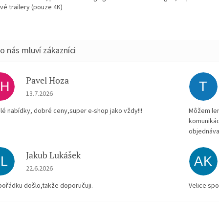
vé trailery (pouze 4K)
Pavel Hoza
PH
T
Hodnocení obchodu je 5 z 5 hvězdiček.
13.7.2026
lé nabídky, dobré ceny,super e-shop jako vždy!!!
Môžem len 
komunikác
objednáva
Jakub Lukášek
JL
AK
Hodnocení obchodu je 5 z 5 hvězdiček.
22.6.2026
pořádku došlo,takže doporučuji.
Velice spo