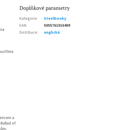
Doplňkové parametry
Kategorie
:
Steelbooky
EAN
:
5055761916409
ina
Distribuce
:
anglická
ouzština
rencem a
Ballad of
kům,