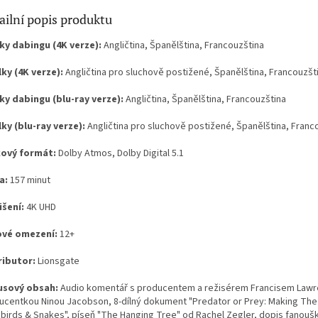
ailní popis produktu
ky dabingu (4K verze):
Angličtina, Španělština, Francouzština
lky (4K verze):
Angličtina pro sluchově postižené, Španělština, Francouzšt
ky dabingu (blu-ray verze):
Angličtina, Španělština, Francouzština
lky (blu-ray verze):
Angličtina pro sluchově postižené, Španělština, Franc
ový formát:
Dolby Atmos, Dolby Digital 5.1
a:
157 minut
išení:
4K UHD
vé omezení:
12+
ributor:
Lionsgate
sový obsah:
Audio komentář s producentem a režisérem Francisem Law
ucentkou Ninou Jacobson, 8-dílný dokument "Predator or Prey: Making The 
birds & Snakes", píseň "The Hanging Tree" od Rachel Zegler, dopis fanouš