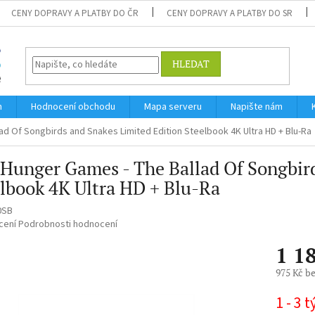
CENY DOPRAVY A PLATBY DO ČR
CENY DOPRAVY A PLATBY DO SR
HLEDAT
m
Hodnocení obchodu
Mapa serveru
Napište nám
d Of Songbirds and Snakes Limited Edition Steelbook 4K Ultra HD + Blu-Ra
Hunger Games - The Ballad Of Songbird
lbook 4K Ultra HD + Blu-Ra
0SB
né
cení
Podrobnosti hodnocení
ní
1 1
u
975 Kč b
Měrná
1 - 3 
cena: