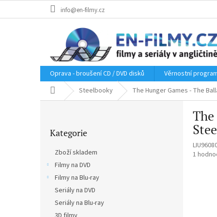
Přejít
info@en-filmy.cz
na
obsah
Oprava - broušení CD / DVD disků
Věrnostní progra
Domů
Steelbooky
The Hunger Games - The Balla
P
The 
o
Přeskočit
s
Stee
Kategorie
kategorie
t
LIU9608
r
Zboží skladem
Průměr
1 hodno
a
hodnoce
Filmy na DVD
n
produkt
Filmy na Blu-ray
n
je
í
Seriály na DVD
5,0
p
z
Seriály na Blu-ray
5
a
3D filmy