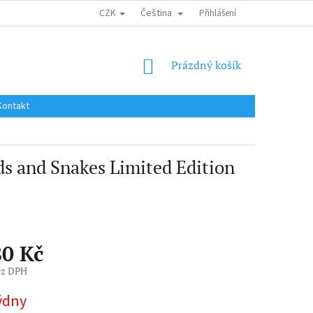
CZK
Čeština
DOPRAVA DO EU / INTERNATIONAL SHIPPING
Přihlášení
OBCHODNÍ PODMÍNKY
NÁKUPNÍ
Prázdný košík
KOŠÍK
Kontakt
s and Snakes Limited Edition
80 Kč
ez DPH
týdny