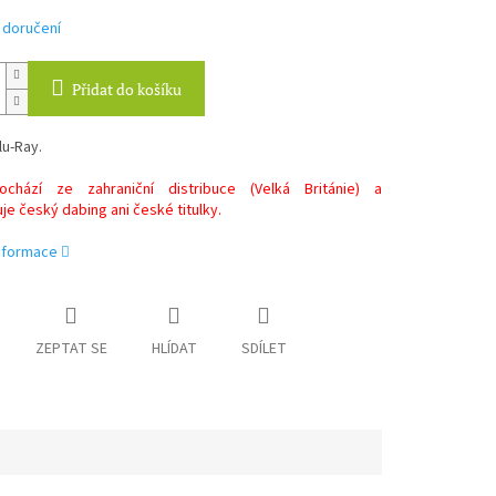
 doručení
Přidat do košíku
lu-Ray.
chází ze zahraniční distribuce (Velká Británie) a
e český dabing ani české titulky.
informace
ZEPTAT SE
HLÍDAT
SDÍLET