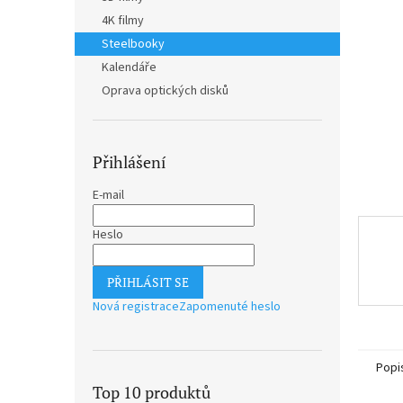
hvězdič
n
4K filmy
e
Steelbooky
l
Kalendáře
Oprava optických disků
Přihlášení
E-mail
Heslo
PŘIHLÁSIT SE
Nová registrace
Zapomenuté heslo
Popi
Top 10 produktů