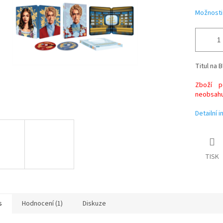
ek.
Možnosti
Titul na B
Zboží po
neobsahuj
Detailní 
TISK
s
Hodnocení (1)
Diskuze