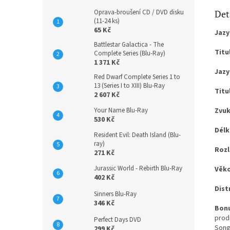
Det
Oprava-broušení CD / DVD disku
(11-24 ks)
65 Kč
Jazy
Battlestar Galactica - The
Titu
Complete Series (Blu-Ray)
1 371 Kč
Jazy
Red Dwarf Complete Series 1 to
13 (Series I to XIII) Blu-Ray
Titu
2 607 Kč
Zvuk
Your Name Blu-Ray
530 Kč
Délk
Resident Evil: Death Island (Blu-
ray)
Rozl
271 Kč
Jurassic World - Rebirth Blu-Ray
Věko
402 Kč
Dist
Sinners Blu-Ray
346 Kč
Bonu
prod
Perfect Days DVD
Song
299 Kč