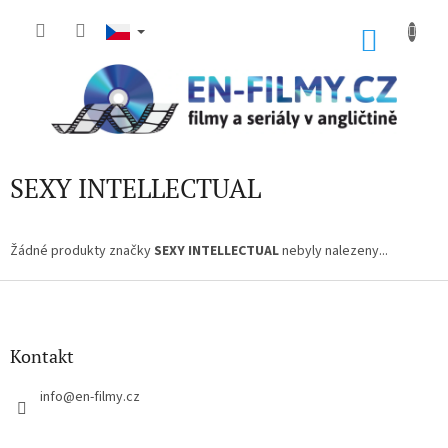
Přejít
na
NÁKU
obsah
KOŠÍK
SEXY INTELLECTUAL
Žádné produkty značky
SEXY INTELLECTUAL
nebyly nalezeny...
Z
á
p
a
Kontakt
t
í
info
@
en-filmy.cz