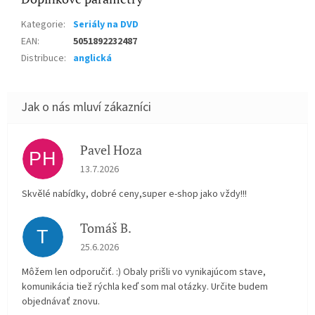
Kategorie
:
Seriály na DVD
EAN
:
5051892232487
Distribuce
:
anglická
Pavel Hoza
PH
Hodnocení obchodu je 5 z 5 hvězdiček.
13.7.2026
Skvělé nabídky, dobré ceny,super e-shop jako vždy!!!
Tomáš B.
T
Hodnocení obchodu je 5 z 5 hvězdiček.
25.6.2026
Môžem len odporučiť. :) Obaly prišli vo vynikajúcom stave,
komunikácia tiež rýchla keď som mal otázky. Určite budem
objednávať znovu.