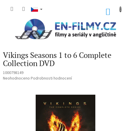
Přejít
na
NÁKU
obsah
KOŠÍK
Vikings Seasons 1 to 6 Complete
Collection DVD
1000798149
Průměrné
Neohodnoceno
Podrobnosti hodnocení
hodnocení
produktu
je
0,0
z
5
hvězdiček.