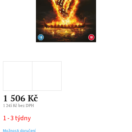
1 506 Kč
1 245 Kč bez DPH
Měrná
1 - 3 týdny
cena:
Možnosti doručení