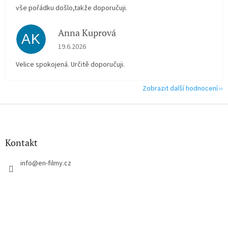
vše pořádku došlo,takže doporučuji.
Anna Kuprová
AK
Hodnocení obchodu je 5 z 5 hvězdiček.
19.6.2026
Velice spokojená. Určitě doporučuji.
Zobrazit další hodnocení
Z
á
p
a
Kontakt
t
í
info
@
en-filmy.cz