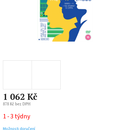
1 062 Kč
878 Kč bez DPH
Měrná
1 - 3 týdny
cena:
Možnosti doručení