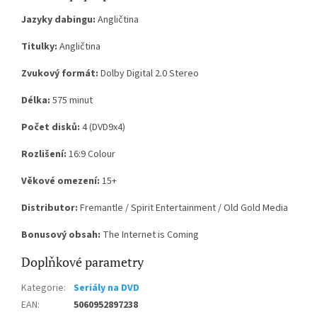
Jazyky dabingu:
Angličtina
Titulky:
Angličtina
Zvukový formát:
Dolby Digital 2.0 Stereo
Délka:
575 minut
Počet disků:
4 (DVD9x4)
Rozlišení:
16:9 Colour
Věkové omezení:
15+
Distributor:
Fremantle / Spirit Entertainment / Old Gold Media
Bonusový obsah:
The Internet is Coming
Doplňkové parametry
Kategorie
:
Seriály na DVD
EAN
:
5060952897238