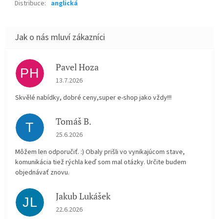
Distribuce
:
anglická
Pavel Hoza
PH
Hodnocení obchodu je 5 z 5 hvězdiček.
13.7.2026
Skvělé nabídky, dobré ceny,super e-shop jako vždy!!!
Tomáš B.
T
Hodnocení obchodu je 5 z 5 hvězdiček.
25.6.2026
Môžem len odporučiť. :) Obaly prišli vo vynikajúcom stave,
komunikácia tiež rýchla keď som mal otázky. Určite budem
objednávať znovu.
Jakub Lukášek
JL
Hodnocení obchodu je 5 z 5 hvězdiček.
22.6.2026