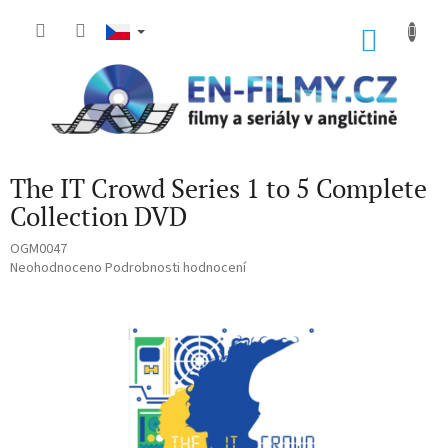
Přejít
na
NÁKU
obsah
KOŠÍK
The IT Crowd Series 1 to 5 Complete
Collection DVD
OGM0047
Průměrné
Neohodnoceno
Podrobnosti hodnocení
hodnocení
produktu
je
0,0
z
5
hvězdiček.