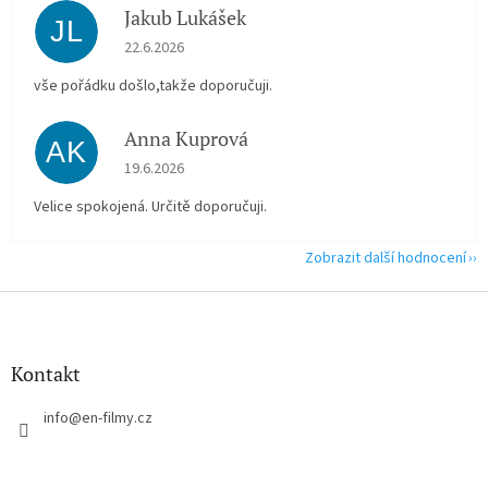
Jakub Lukášek
JL
Hodnocení obchodu je 5 z 5 hvězdiček.
22.6.2026
vše pořádku došlo,takže doporučuji.
Anna Kuprová
AK
Hodnocení obchodu je 5 z 5 hvězdiček.
19.6.2026
Velice spokojená. Určitě doporučuji.
Zobrazit další hodnocení
Z
á
p
a
Kontakt
t
í
info
@
en-filmy.cz