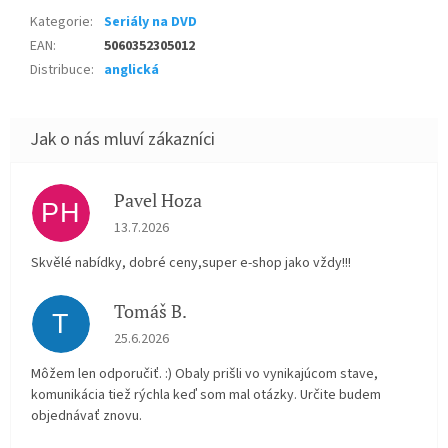
Kategorie
:
Seriály na DVD
EAN
:
5060352305012
Distribuce
:
anglická
Pavel Hoza
PH
Hodnocení obchodu je 5 z 5 hvězdiček.
13.7.2026
Skvělé nabídky, dobré ceny,super e-shop jako vždy!!!
Tomáš B.
T
Hodnocení obchodu je 5 z 5 hvězdiček.
25.6.2026
Môžem len odporučiť. :) Obaly prišli vo vynikajúcom stave,
komunikácia tiež rýchla keď som mal otázky. Určite budem
objednávať znovu.