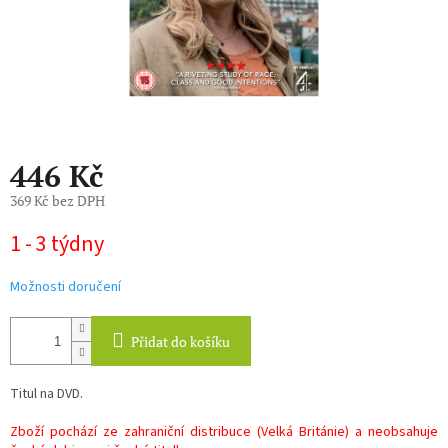
446 Kč
369 Kč bez DPH
Měrná
1 - 3 týdny
cena:
Možnosti doručení
Přidat do košíku
Titul na DVD.
Zboží pochází ze zahraniční distribuce (Velká Británie) a neobsahuje