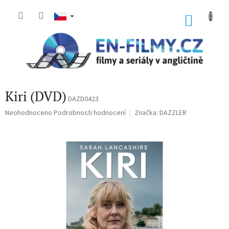
Přejít
na
NÁKU
obsah
KOŠÍK
Kiri (DVD)
DAZD0423
Průměrné
Neohodnoceno
Podrobnosti hodnocení
Značka:
DAZZLER
hodnocení
produktu
je
0,0
z
5
hvězdiček.