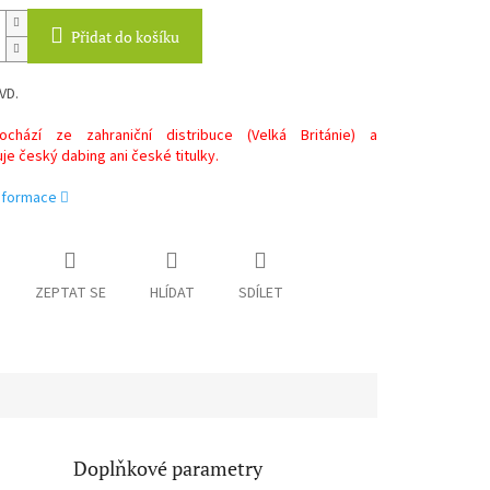
Přidat do košíku
VD.
chází ze zahraniční distribuce (Velká Británie) a
e český dabing ani české titulky.
informace
ZEPTAT SE
HLÍDAT
SDÍLET
Doplňkové parametry