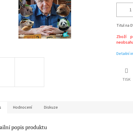
Titul na D
Zboží po
neobsahuj
Detailní 
TISK
s
Hodnocení
Diskuze
ailní popis produktu