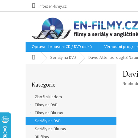
Přejít
info@en-filmy.cz
na
obsah
Oprava - broušení CD / DVD disků
Věrnostní progra
Domů
Seriály na DVD
David AttenboroughS Natural
P
Davi
o
Přeskočit
s
Průměr
Kategorie
Neohod
kategorie
t
hodnoce
r
produkt
Zboží skladem
a
je
Filmy na DVD
n
0,0
z
Filmy na Blu-ray
n
5
í
Seriály na DVD
hvězdič
p
Seriály na Blu-ray
a
3D filmy