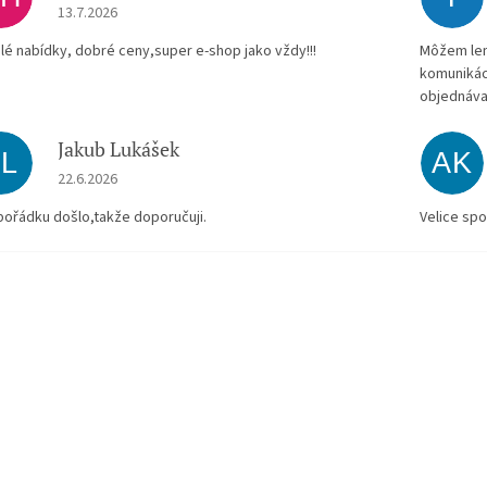
Hodnocení obchodu je 5 z 5 hvězdiček.
13.7.2026
lé nabídky, dobré ceny,super e-shop jako vždy!!!
Môžem len 
komunikác
objednáva
Jakub Lukášek
JL
AK
Hodnocení obchodu je 5 z 5 hvězdiček.
22.6.2026
pořádku došlo,takže doporučuji.
Velice spo