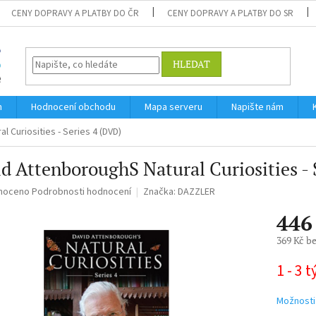
CENY DOPRAVY A PLATBY DO ČR
CENY DOPRAVY A PLATBY DO SR
HLEDAT
m
Hodnocení obchodu
Mapa serveru
Napište nám
 Curiosities - Series 4 (DVD)
d AttenboroughS Natural Curiosities - 
né
noceno
Podrobnosti hodnocení
Značka:
DAZZLER
ní
446
u
369 Kč b
Měrná
1 - 3 
cena:
ek.
Možnosti