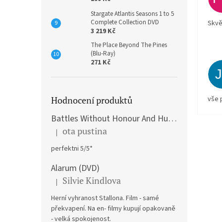
Stargate Atlantis Seasons 1 to 5
Complete Collection DVD
Skvě
3 219 Kč
The Place Beyond The Pines
(Blu-Ray)
271 Kč
vše 
Hodnocení produktů
Battles Without Honour And Humanity / Yakuza Graveyad / Street Mobster DVD
ota pustina
|
Hodnocení produktu je 5 z 5 hvězdiček.
perfektni 5/5*
Alarum (DVD)
Silvie Kindlova
|
Hodnocení produktu je 5 z 5 hvězdiček.
Herní vyhranost Stallona. Film - samé
překvapení. Na en- filmy kupují opakovaně
- velká spokojenost.