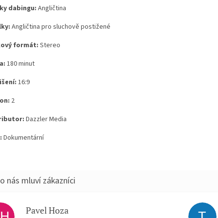
ky dabingu:
Angličtina
lky:
Angličtina pro sluchově postižené
ový formát:
Stereo
a:
180 minut
išení:
16:9
on:
2
ributor:
Dazzler Media
:
Dokumentární
Pavel Hoza
PH
T