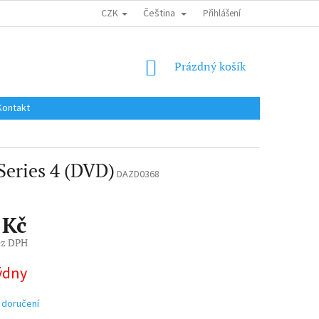
CZK
Čeština
DOPRAVA DO EU / INTERNATIONAL SHIPPING
Přihlášení
OBCHODNÍ PODMÍNKY
NÁKUPNÍ
Prázdný košík
KOŠÍK
Kontakt
Series 4 (DVD)
DAZD0368
 Kč
ez DPH
týdny
 doručení