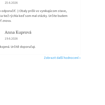
Hodnocení obchodu je 5 z 5 hvězdiček.
25.6.2026
odporučiť. :) Obaly prišli vo vynikajúcom stave,
ia tiež rýchla keď som mal otázky. Určite budem
ť znovu.
Anna Kuprová
Hodnocení obchodu je 5 z 5 hvězdiček.
19.6.2026
kojená. Určitě doporučuji.
Zobrazit další hodnocení