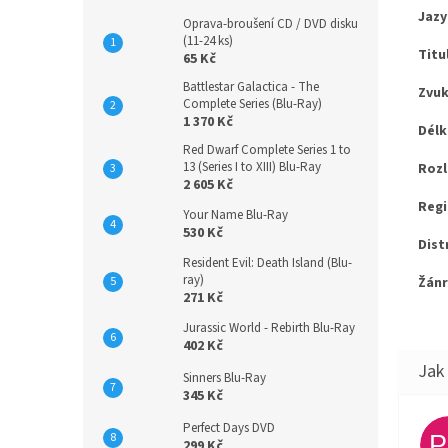
Jazy
Oprava-broušení CD / DVD disku
(11-24 ks)
Titu
65 Kč
Battlestar Galactica - The
Zvuk
Complete Series (Blu-Ray)
1 370 Kč
Délk
Red Dwarf Complete Series 1 to
13 (Series I to XIII) Blu-Ray
Rozl
2 605 Kč
Regi
Your Name Blu-Ray
530 Kč
Dist
Resident Evil: Death Island (Blu-
ray)
Žánr
271 Kč
Jurassic World - Rebirth Blu-Ray
402 Kč
Sinners Blu-Ray
345 Kč
Perfect Days DVD
299 Kč