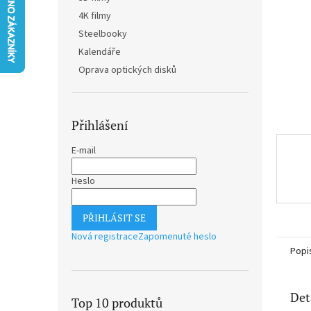
n
4K filmy
e
Steelbooky
l
Kalendáře
Oprava optických disků
Přihlášení
E-mail
Heslo
PŘIHLÁSIT SE
Nová registrace
Zapomenuté heslo
Popi
Det
Top 10 produktů