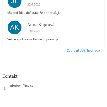
JL
Hodnocení obchodu je 5 z 5 hvězdiček.
22.6.2026
vše pořádku došlo,takže doporučuji.
Anna Kuprová
AK
Hodnocení obchodu je 5 z 5 hvězdiček.
19.6.2026
Velice spokojená. Určitě doporučuji.
Zobrazit další hodnocení
Z
á
p
a
Kontakt
t
í
info
@
en-filmy.cz