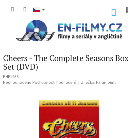
Přejít
na
NÁKU
obsah
KOŠÍK
Cheers - The Complete Seasons Box
Set (DVD)
PHE1683
Průměrné
Neohodnoceno
Podrobnosti hodnocení
Značka:
Paramount
hodnocení
produktu
je
0,0
z
5
hvězdiček.