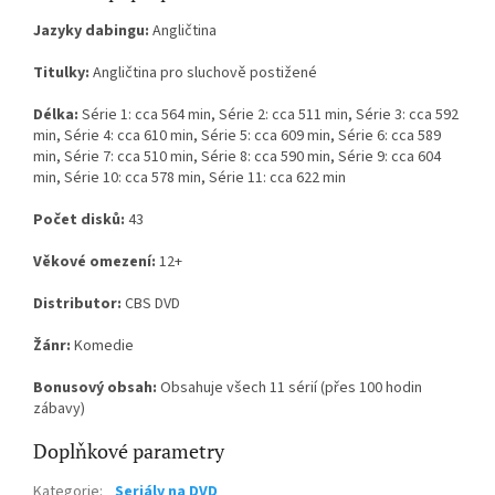
Jazyky dabingu:
Angličtina
Titulky:
Angličtina pro sluchově postižené
Délka:
Série 1: cca 564 min, Série 2: cca 511 min, Série 3: cca 592
min, Série 4: cca 610 min, Série 5: cca 609 min, Série 6: cca 589
min, Série 7: cca 510 min, Série 8: cca 590 min, Série 9: cca 604
min, Série 10: cca 578 min, Série 11: cca 622 min
Počet disků:
43
Věkové omezení:
12+
Distributor:
CBS DVD
Žánr:
Komedie
Bonusový obsah:
Obsahuje všech 11 sérií (přes 100 hodin
zábavy)
Doplňkové parametry
Kategorie
:
Seriály na DVD