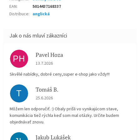
EAN
:
5014437168337
Distribuce
:
anglická
Pavel Hoza
PH
Hodnocení obchodu je 5 z 5 hvězdiček.
13.7.2026
Skvělé nabídky, dobré ceny,super e-shop jako vždy!!!
Tomáš B.
T
Hodnocení obchodu je 5 z 5 hvězdiček.
25.6.2026
Môžem len odporučiť. :) Obaly prišli vo vynikajúcom stave,
komunikácia tiež rýchla keď som mal otázky. Určite budem
objednávať znovu.
Jakub Lukášek