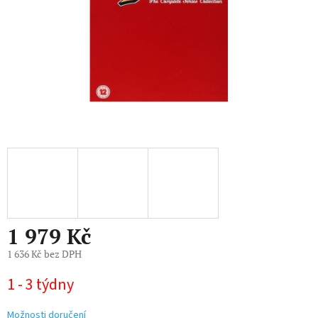
1 979 Kč
1 636 Kč bez DPH
Měrná
1 - 3 týdny
cena:
Možnosti doručení