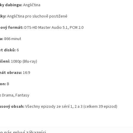
ky dabingu:
Angličtina
lky:
Angličtina pro sluchově postižené
ový formát:
DTS-HD Master Audio 5.1, PCM 2.0
a:
866 minut
t disků:
6
išení:
1080p (Blu-ray)
át obrazu:
16:9
on:
B
:
Drama, Fantasy
sový obsah:
Všechny epizody ze sérií 1, 2 a 3 (celkem 39 epizod)