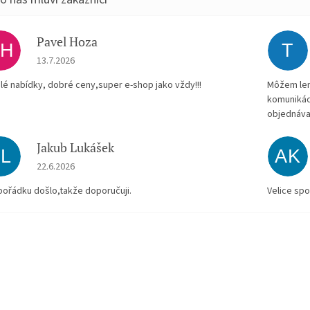
Pavel Hoza
PH
T
Hodnocení obchodu je 5 z 5 hvězdiček.
13.7.2026
lé nabídky, dobré ceny,super e-shop jako vždy!!!
Môžem len 
komunikác
objednáva
Jakub Lukášek
JL
AK
Hodnocení obchodu je 5 z 5 hvězdiček.
22.6.2026
pořádku došlo,takže doporučuji.
Velice spo