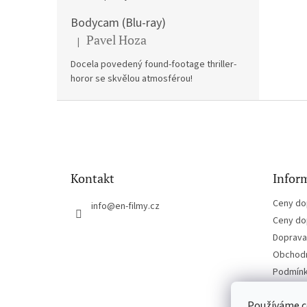
Bodycam (Blu-ray)
Pavel Hoza
|
Hodnocení produktu je 5 z 5 hvězdiček.
Docela povedený found-footage thriller-
horor se skvělou atmosférou!
Z
á
p
a
t
Kontakt
Inform
í
Ceny do
info
@
en-filmy.cz
Ceny do
Doprava 
Obchodn
Podmínk
Kontakt
Používáme c