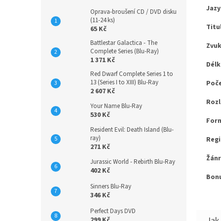
Jazy
Oprava-broušení CD / DVD disku
(11-24 ks)
Titu
65 Kč
Battlestar Galactica - The
Zvuk
Complete Series (Blu-Ray)
1 371 Kč
Délk
Red Dwarf Complete Series 1 to
13 (Series I to XIII) Blu-Ray
Poče
2 607 Kč
Rozl
Your Name Blu-Ray
530 Kč
Form
Resident Evil: Death Island (Blu-
ray)
Regi
271 Kč
Žánr
Jurassic World - Rebirth Blu-Ray
402 Kč
Bonu
Sinners Blu-Ray
346 Kč
Perfect Days DVD
299 Kč