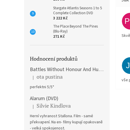
Stargate Atlantis Seasons 1 to 5
Complete Collection DVD
3 222 Kč
The Place Beyond The Pines
(Blu-Ray)
Skvě
271 Kč
Hodnocení produktů
Battles Without Honour And Humanity / Yakuza Graveyad / Street Mobster DVD
ota pustina
|
Hodnocení produktu je 5 z 5 hvězdiček.
vše 
perfektni 5/5*
Alarum (DVD)
Silvie Kindlova
|
Hodnocení produktu je 5 z 5 hvězdiček.
Herní vyhranost Stallona. Film - samé
překvapení. Na en- filmy kupují opakovaně
- velká spokojenost.