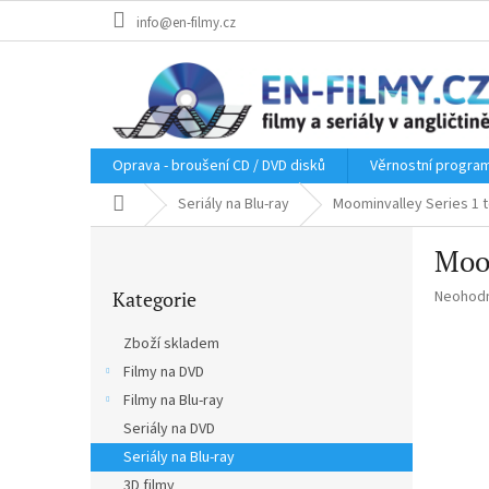
Přejít
info@en-filmy.cz
na
obsah
Oprava - broušení CD / DVD disků
Věrnostní progra
Domů
Seriály na Blu-ray
Moominvalley Series 1 t
P
Moom
o
Přeskočit
s
Průměr
Kategorie
Neohod
kategorie
t
hodnoce
r
produkt
Zboží skladem
a
je
Filmy na DVD
n
0,0
z
Filmy na Blu-ray
n
5
í
Seriály na DVD
hvězdič
p
Seriály na Blu-ray
a
3D filmy