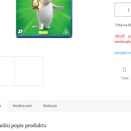
Titul na B
Zboží po
neobsahuj
Detailní 
TISK
s
Hodnocení
Diskuze
ailní popis produktu