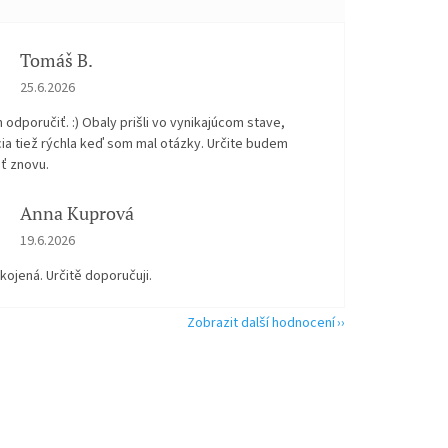
Tomáš B.
Hodnocení obchodu je 5 z 5 hvězdiček.
25.6.2026
odporučiť. :) Obaly prišli vo vynikajúcom stave,
ia tiež rýchla keď som mal otázky. Určite budem
ť znovu.
Anna Kuprová
Hodnocení obchodu je 5 z 5 hvězdiček.
19.6.2026
kojená. Určitě doporučuji.
Zobrazit další hodnocení