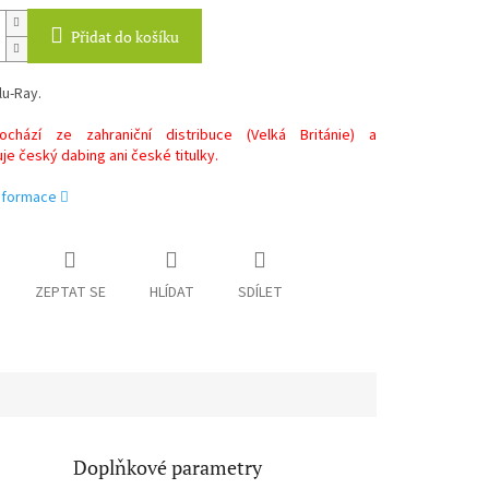
Přidat do košíku
lu-Ray.
chází ze zahraniční distribuce (Velká Británie) a
e český dabing ani české titulky.
informace
ZEPTAT SE
HLÍDAT
SDÍLET
Doplňkové parametry