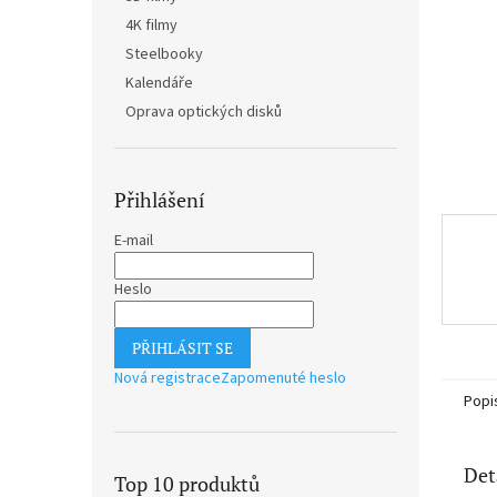
n
4K filmy
e
Steelbooky
l
Kalendáře
Oprava optických disků
Přihlášení
E-mail
Heslo
PŘIHLÁSIT SE
Nová registrace
Zapomenuté heslo
Popi
Det
Top 10 produktů