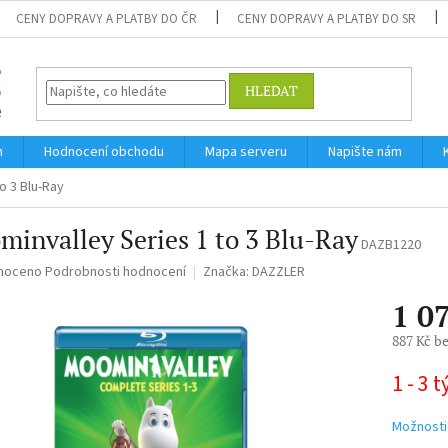
CENY DOPRAVY A PLATBY DO ČR
CENY DOPRAVY A PLATBY DO SR
HLEDAT
m
Hodnocení obchodu
Mapa serveru
Napište nám
o 3 Blu-Ray
invalley Series 1 to 3 Blu-Ray
DAZB1220
né
noceno
Podrobnosti hodnocení
Značka:
DAZZLER
ní
1 0
u
887 Kč b
Měrná
1 - 3 
cena:
ek.
Možnosti