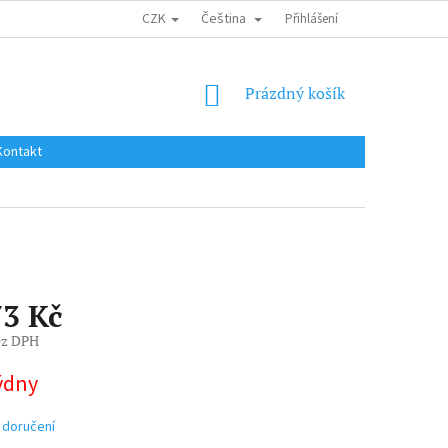
CZK
Čeština
DOPRAVA DO EU / INTERNATIONAL SHIPPING
Přihlášení
OBCHODNÍ PODMÍNKY
NÁKUPNÍ
Prázdný košík
KOŠÍK
Kontakt
73 Kč
ez DPH
týdny
 doručení