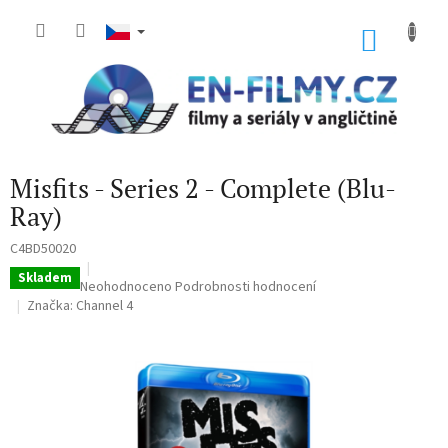
Přejít
na
NÁKU
obsah
KOŠÍK
Misfits - Series 2 - Complete (Blu-
Ray)
C4BD50020
Skladem
Průměrné
Neohodnoceno
Podrobnosti hodnocení
hodnocení
Značka:
Channel 4
produktu
je
0,0
z
5
hvězdiček.