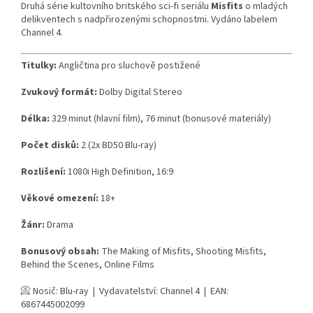
Druhá série kultovního britského sci-fi seriálu
Misfits
o mladých
delikventech s nadpřirozenými schopnostmi. Vydáno labelem
Channel 4.
Titulky:
Angličtina pro sluchově postižené
Zvukový formát:
Dolby Digital Stereo
Délka:
329 minut (hlavní film), 76 minut (bonusové materiály)
Počet disků:
2 (2x BD50 Blu-ray)
Rozlišení:
1080i High Definition, 16:9
Věkové omezení:
18+
Žánr:
Drama
Bonusový obsah:
The Making of Misfits, Shooting Misfits,
Behind the Scenes, Online Films
📀 Nosič: Blu-ray | Vydavatelství: Channel 4 | EAN:
6867445002099