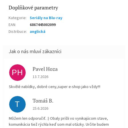
Doplňkové parametry
Kategorie
:
Seriály na Blu-ray
EAN
:
6867445002099
Distribuce
:
anglická
Pavel Hoza
PH
Hodnocení obchodu je 5 z 5 hvězdiček.
13.7.2026
Skvělé nabídky, dobré ceny,super e-shop jako vždy!!!
Tomáš B.
T
Hodnocení obchodu je 5 z 5 hvězdiček.
25.6.2026
Môžem len odporučiť. :) Obaly prišli vo vynikajúcom stave,
komunikácia tiež rýchla keď som mal otázky. Určite budem