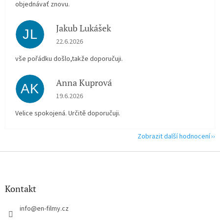
objednávať znovu.
Jakub Lukášek
JL
Hodnocení obchodu je 5 z 5 hvězdiček.
22.6.2026
vše pořádku došlo,takže doporučuji.
Anna Kuprová
AK
Hodnocení obchodu je 5 z 5 hvězdiček.
19.6.2026
Velice spokojená. Určitě doporučuji.
Zobrazit další hodnocení
Z
á
p
a
Kontakt
t
í
info
@
en-filmy.cz