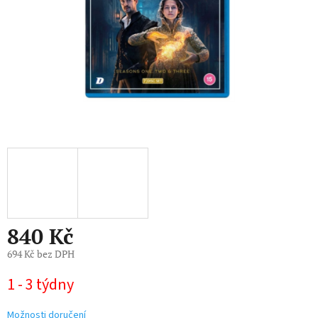
840 Kč
694 Kč bez DPH
Měrná
1 - 3 týdny
cena:
Možnosti doručení