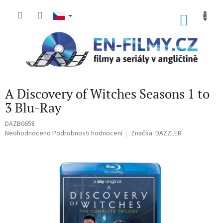
Přejít
na
NÁKU
obsah
KOŠÍK
A Discovery of Witches Seasons 1 to
3 Blu-Ray
DAZB0658
Průměrné
Neohodnoceno
Podrobnosti hodnocení
Značka:
DAZZLER
hodnocení
produktu
je
0,0
z
5
hvězdiček.