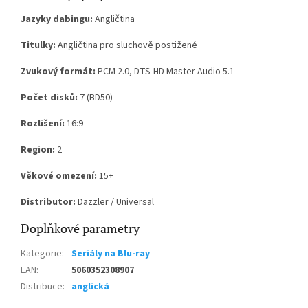
Jazyky dabingu:
Angličtina
Titulky:
Angličtina pro sluchově postižené
Zvukový formát:
PCM 2.0, DTS-HD Master Audio 5.1
Počet disků:
7 (BD50)
Rozlišení:
16:9
Region:
2
Věkové omezení:
15+
Distributor:
Dazzler / Universal
Doplňkové parametry
Kategorie
:
Seriály na Blu-ray
EAN
:
5060352308907
Distribuce
:
anglická