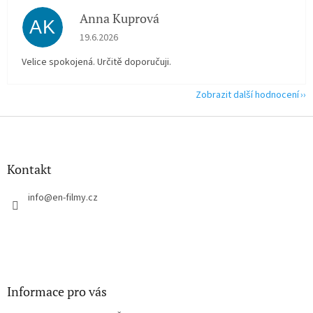
Anna Kuprová
AK
Hodnocení obchodu je 5 z 5 hvězdiček.
19.6.2026
Velice spokojená. Určitě doporučuji.
Zobrazit další hodnocení
Z
á
p
a
Kontakt
t
í
info
@
en-filmy.cz
Informace pro vás