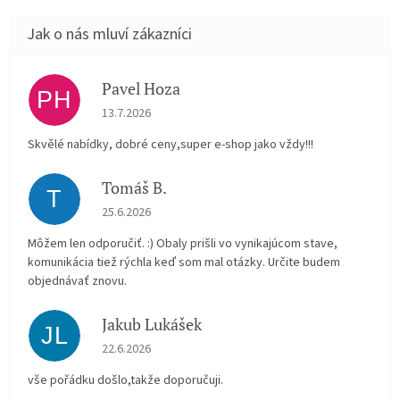
Pavel Hoza
PH
Hodnocení obchodu je 5 z 5 hvězdiček.
13.7.2026
Skvělé nabídky, dobré ceny,super e-shop jako vždy!!!
Tomáš B.
T
Hodnocení obchodu je 5 z 5 hvězdiček.
25.6.2026
Môžem len odporučiť. :) Obaly prišli vo vynikajúcom stave,
komunikácia tiež rýchla keď som mal otázky. Určite budem
objednávať znovu.
Jakub Lukášek
JL
Hodnocení obchodu je 5 z 5 hvězdiček.
22.6.2026
vše pořádku došlo,takže doporučuji.