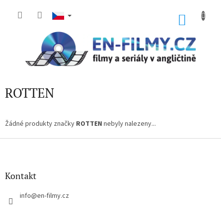
Přejít
na
NÁKU
obsah
KOŠÍK
ROTTEN
Žádné produkty značky
ROTTEN
nebyly nalezeny...
Z
á
p
a
Kontakt
t
í
info
@
en-filmy.cz