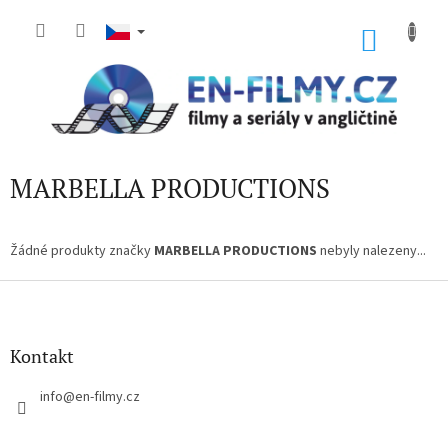
Přejít
na
NÁKU
obsah
KOŠÍK
MARBELLA PRODUCTIONS
Žádné produkty značky
MARBELLA PRODUCTIONS
nebyly nalezeny...
Z
á
p
a
Kontakt
t
í
info
@
en-filmy.cz