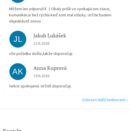
Môžem len odporučiť. :) Obaly prišli vo vynikajúcom stave,
komunikácia tiež rýchla keď som mal otázky. Určite budem
objednávať znovu.
Jakub Lukášek
JL
Hodnocení obchodu je 5 z 5 hvězdiček.
22.6.2026
vše pořádku došlo,takže doporučuji.
Anna Kuprová
AK
Hodnocení obchodu je 5 z 5 hvězdiček.
19.6.2026
Velice spokojená. Určitě doporučuji.
Zobrazit další hodnocení
Z
á
p
a