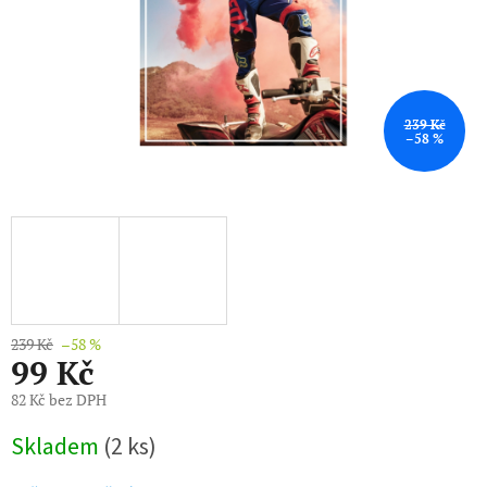
239 Kč
–58 %
239 Kč
–58 %
99 Kč
82 Kč bez DPH
Měrná
Skladem
(2 ks)
cena: