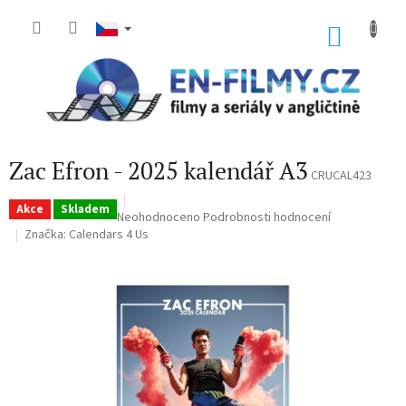
Přejít
na
NÁKU
obsah
KOŠÍK
Zac Efron - 2025 kalendář A3
CRUCAL423
Akce
Skladem
Průměrné
Neohodnoceno
Podrobnosti hodnocení
hodnocení
Značka:
Calendars 4 Us
produktu
je
0,0
z
5
hvězdiček.