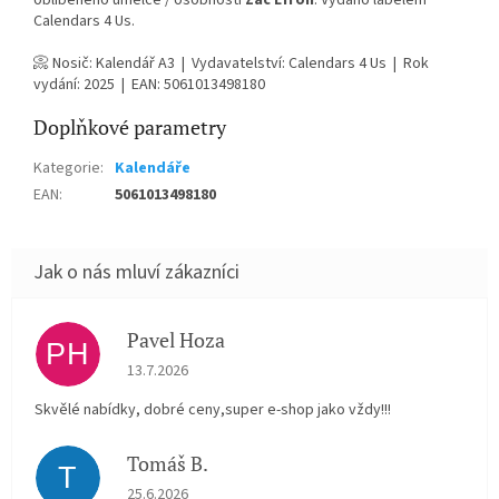
oblíbeného umělce / osobnosti
Zac Efron
. Vydáno labelem
Calendars 4 Us.
📀 Nosič: Kalendář A3 | Vydavatelství: Calendars 4 Us | Rok
vydání: 2025 | EAN: 5061013498180
Doplňkové parametry
Kategorie
:
Kalendáře
EAN
:
5061013498180
Pavel Hoza
PH
Hodnocení obchodu je 5 z 5 hvězdiček.
13.7.2026
Skvělé nabídky, dobré ceny,super e-shop jako vždy!!!
Tomáš B.
T
Hodnocení obchodu je 5 z 5 hvězdiček.
25.6.2026