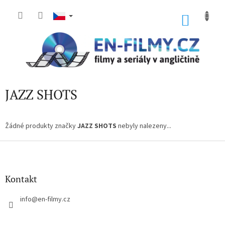
Přejít
na
NÁKU
obsah
KOŠÍK
JAZZ SHOTS
Žádné produkty značky
JAZZ SHOTS
nebyly nalezeny...
Z
á
p
a
Kontakt
t
í
info
@
en-filmy.cz