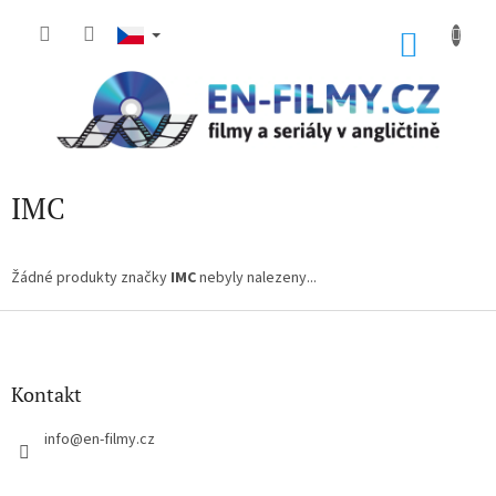
Přejít
na
NÁKU
obsah
KOŠÍK
IMC
Žádné produkty značky
IMC
nebyly nalezeny...
Z
á
p
a
Kontakt
t
í
info
@
en-filmy.cz