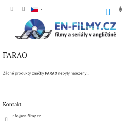
Přejít
na
NÁKU
obsah
KOŠÍK
FARAO
Žádné produkty značky
FARAO
nebyly nalezeny...
Z
á
p
a
Kontakt
t
í
info
@
en-filmy.cz