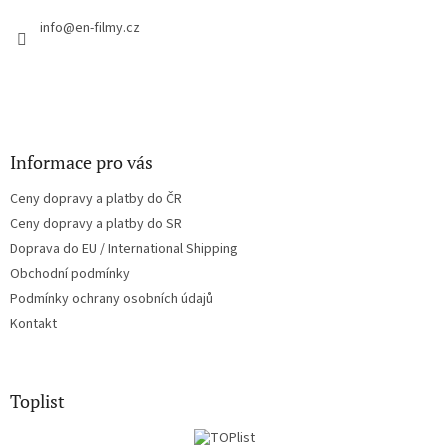
t
í
í
info
@
en-filmy.cz
p
r
v
k
y
v
ý
Informace pro vás
p
i
Ceny dopravy a platby do ČR
s
u
Ceny dopravy a platby do SR
Doprava do EU / International Shipping
Obchodní podmínky
Podmínky ochrany osobních údajů
Kontakt
Toplist