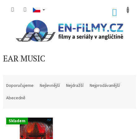
Přejít
na
NÁKU
obsah
KOŠÍK
EAR MUSIC
Ř
a
Doporučujeme
Nejlevnější
Nejdražší
Nejprodávanější
z
e
Abecedně
n
í
V
p
Skladem
ý
r
p
o
i