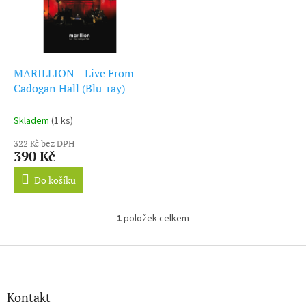
d
s
u
p
k
r
t
o
ů
d
MARILLION - Live From
u
Cadogan Hall (Blu-ray)
k
t
Skladem
(1 ks)
ů
322 Kč bez DPH
390 Kč
Do košíku
1
položek celkem
O
v
l
Z
á
á
d
p
a
a
Kontakt
c