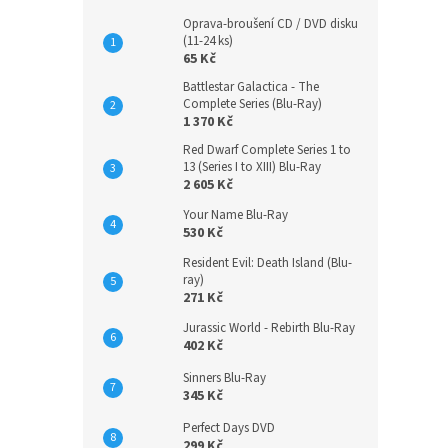
Oprava-broušení CD / DVD disku
(11-24 ks)
65 Kč
Battlestar Galactica - The
Complete Series (Blu-Ray)
1 370 Kč
Red Dwarf Complete Series 1 to
13 (Series I to XIII) Blu-Ray
2 605 Kč
Your Name Blu-Ray
530 Kč
Resident Evil: Death Island (Blu-
ray)
271 Kč
Jurassic World - Rebirth Blu-Ray
402 Kč
Sinners Blu-Ray
345 Kč
Perfect Days DVD
299 Kč