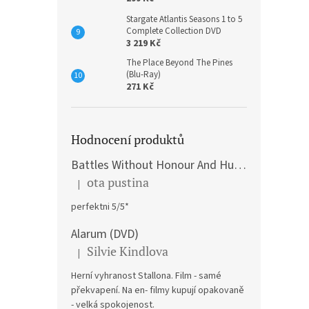
Stargate Atlantis Seasons 1 to 5
Complete Collection DVD
3 219 Kč
The Place Beyond The Pines
(Blu-Ray)
271 Kč
Hodnocení produktů
Battles Without Honour And Humanity / Yakuza Graveyad / Street Mobster DVD
ota pustina
|
Hodnocení produktu je 5 z 5 hvězdiček.
perfektni 5/5*
Alarum (DVD)
Silvie Kindlova
|
Hodnocení produktu je 5 z 5 hvězdiček.
Herní vyhranost Stallona. Film - samé
překvapení. Na en- filmy kupují opakovaně
- velká spokojenost.