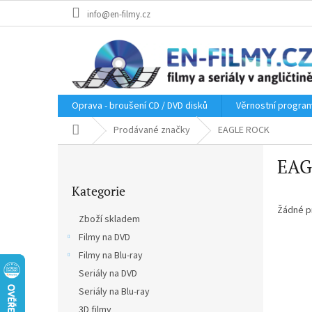
Přejít
info@en-filmy.cz
na
obsah
Oprava - broušení CD / DVD disků
Věrnostní progra
Domů
Prodávané značky
EAGLE ROCK
P
EAG
o
Přeskočit
s
Kategorie
kategorie
t
r
Žádné p
Zboží skladem
a
Filmy na DVD
n
Filmy na Blu-ray
n
í
Seriály na DVD
p
Seriály na Blu-ray
a
3D filmy