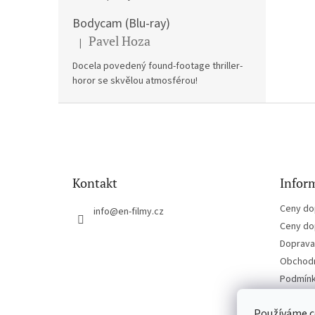
Bodycam (Blu-ray)
Pavel Hoza
|
Hodnocení produktu je 5 z 5 hvězdiček.
Docela povedený found-footage thriller-
horor se skvělou atmosférou!
Z
á
p
a
t
Kontakt
Inform
í
Ceny do
info
@
en-filmy.cz
Ceny do
Doprava 
Obchodn
Podmínk
Kontakt
Používáme c