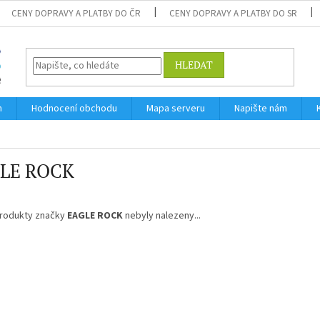
CENY DOPRAVY A PLATBY DO ČR
CENY DOPRAVY A PLATBY DO SR
HLEDAT
m
Hodnocení obchodu
Mapa serveru
Napište nám
LE ROCK
rodukty značky
EAGLE ROCK
nebyly nalezeny...