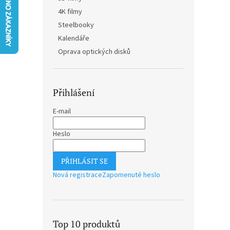
n
4K filmy
e
Steelbooky
l
Kalendáře
Oprava optických disků
Přihlášení
E-mail
Heslo
PŘIHLÁSIT SE
Nová registrace
Zapomenuté heslo
Top 10 produktů