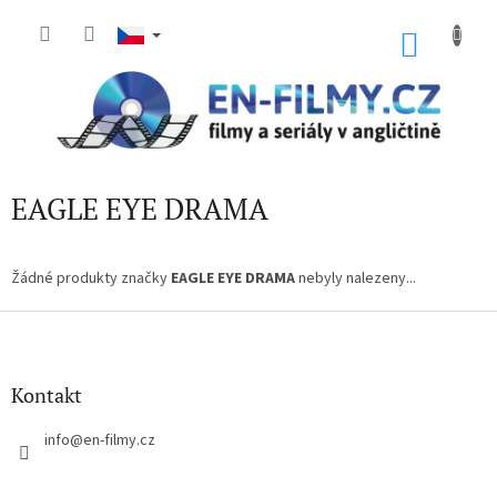
Přejít
na
NÁKU
obsah
KOŠÍK
EAGLE EYE DRAMA
Žádné produkty značky
EAGLE EYE DRAMA
nebyly nalezeny...
Z
á
p
a
Kontakt
t
í
info
@
en-filmy.cz