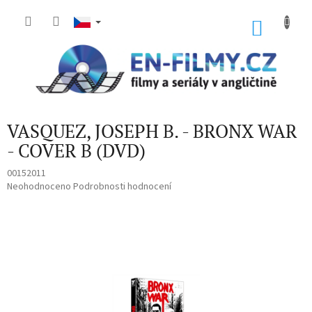
Přejít
na
NÁKU
obsah
KOŠÍK
VASQUEZ, JOSEPH B. - BRONX WAR
- COVER B (DVD)
00152011
Průměrné
Neohodnoceno
Podrobnosti hodnocení
hodnocení
produktu
je
0,0
z
5
hvězdiček.