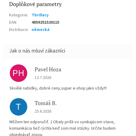
Doplňkové parametry
Kategorie
:
Thrillery
EAN
:
4059251520115
Distribuce
:
německá
Pavel Hoza
PH
Hodnocení obchodu je 5 z 5 hvězdiček.
13.7.2026
Skvělé nabídky, dobré ceny,super e-shop jako vždy!!!
Tomáš B.
T
Hodnocení obchodu je 5 z 5 hvězdiček.
25.6.2026
Môžem len odporučiť. :) Obaly prišli vo vynikajúcom stave,
komunikácia tiež rýchla keď som mal otázky. Určite budem
objednávať znovu.