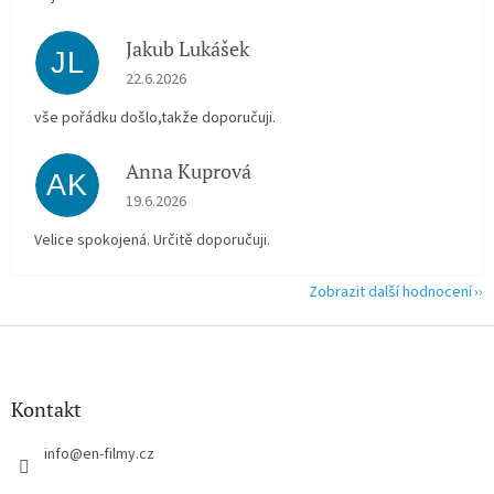
Jakub Lukášek
JL
Hodnocení obchodu je 5 z 5 hvězdiček.
22.6.2026
vše pořádku došlo,takže doporučuji.
Anna Kuprová
AK
Hodnocení obchodu je 5 z 5 hvězdiček.
19.6.2026
Velice spokojená. Určitě doporučuji.
Zobrazit další hodnocení
Z
á
p
a
Kontakt
t
í
info
@
en-filmy.cz