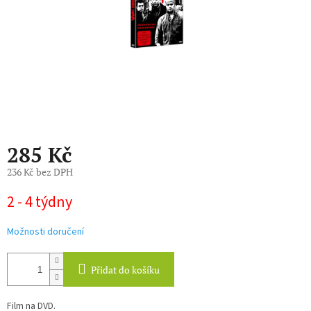
285 Kč
236 Kč bez DPH
Měrná
2 - 4 týdny
cena:
Možnosti doručení
Přidat do košíku
Film na DVD.