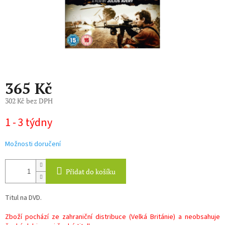
365 Kč
302 Kč bez DPH
Měrná
1 - 3 týdny
cena:
Možnosti doručení
Přidat do košíku
Titul na DVD.
Zboží pochází ze zahraniční distribuce (Velká Británie) a neobsahuje