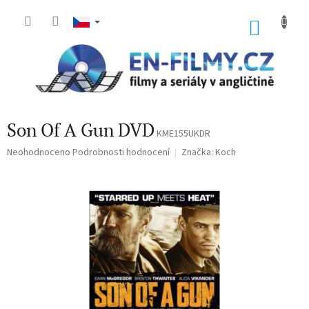
Přejít
na
NÁKU
obsah
KOŠÍK
Son Of A Gun DVD
KME155UKDR
Průměrné
Neohodnoceno
Podrobnosti hodnocení
Značka:
Koch
hodnocení
produktu
je
0,0
z
5
hvězdiček.