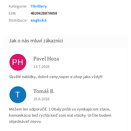
Kategorie
:
Thrillery
EAN
:
4020628870058
Distribuce
:
anglická
Pavel Hoza
PH
Hodnocení obchodu je 5 z 5 hvězdiček.
13.7.2026
Skvělé nabídky, dobré ceny,super e-shop jako vždy!!!
Tomáš B.
T
Hodnocení obchodu je 5 z 5 hvězdiček.
25.6.2026
Môžem len odporučiť. :) Obaly prišli vo vynikajúcom stave,
komunikácia tiež rýchla keď som mal otázky. Určite budem
objednávať znovu.