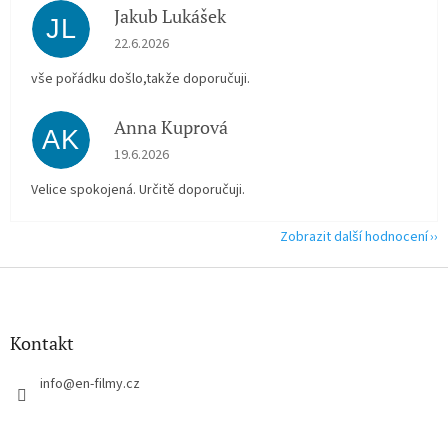
Jakub Lukášek
JL
Hodnocení obchodu je 5 z 5 hvězdiček.
22.6.2026
vše pořádku došlo,takže doporučuji.
Anna Kuprová
AK
Hodnocení obchodu je 5 z 5 hvězdiček.
19.6.2026
Velice spokojená. Určitě doporučuji.
Zobrazit další hodnocení
Z
á
p
a
Kontakt
t
í
info
@
en-filmy.cz