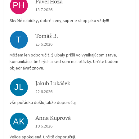
Pavel Hoza
PH
Hodnocení obchodu je 5 z 5 hvězdiček.
13.7.2026
Skvělé nabídky, dobré ceny,super e-shop jako vždy!!!
Tomáš B.
T
Hodnocení obchodu je 5 z 5 hvězdiček.
25.6.2026
Môžem len odporučiť. :) Obaly prišli vo vynikajúcom stave,
komunikácia tiež rýchla keď som mal otázky. Určite budem
objednávať znovu.
Jakub Lukášek
JL
Hodnocení obchodu je 5 z 5 hvězdiček.
22.6.2026
vše pořádku došlo,takže doporučuji.
Anna Kuprová
AK
Hodnocení obchodu je 5 z 5 hvězdiček.
19.6.2026
Velice spokojená. Určitě doporučuji.