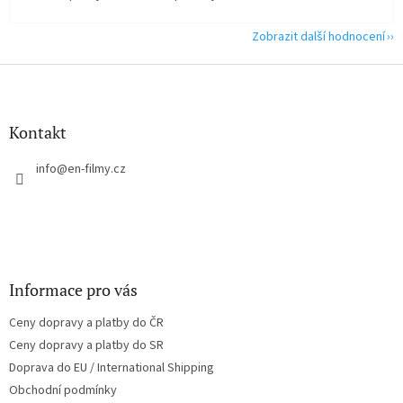
Zobrazit další hodnocení
Z
á
p
a
Kontakt
t
í
info
@
en-filmy.cz
Informace pro vás
Ceny dopravy a platby do ČR
Ceny dopravy a platby do SR
Doprava do EU / International Shipping
Obchodní podmínky