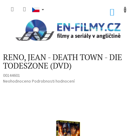
Přejít
na
NÁKU
obsah
KOŠÍK
RENO, JEAN - DEATH TOWN - DIE
TODESZONE (DVD)
00144601
Průměrné
Neohodnoceno
Podrobnosti hodnocení
hodnocení
produktu
je
0,0
z
5
hvězdiček.