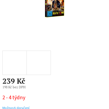
239 Kč
198 Kč bez DPH
Měrná
2 - 4 týdny
cena:
Možnosti doručení