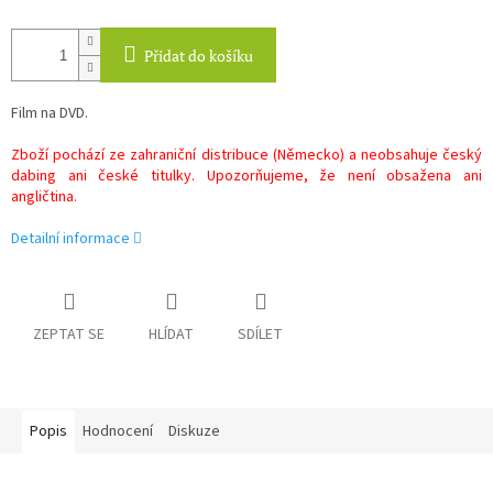
Přidat do košíku
Film na DVD.
Zboží pochází ze zahraniční distribuce (Německo) a neobsahuje český
dabing ani české titulky. Upozorňujeme, že není obsažena ani
angličtina.
Detailní informace
ZEPTAT SE
HLÍDAT
SDÍLET
Popis
Hodnocení
Diskuze