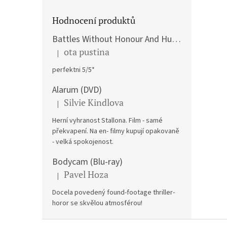
Hodnocení produktů
Battles Without Honour And Humanity / Yakuza Graveyad / Street Mobster DVD
ota pustina
|
Hodnocení produktu je 5 z 5 hvězdiček.
perfektni 5/5*
Alarum (DVD)
Silvie Kindlova
|
Hodnocení produktu je 5 z 5 hvězdiček.
Herní vyhranost Stallona. Film - samé
překvapení. Na en- filmy kupují opakovaně
- velká spokojenost.
Bodycam (Blu-ray)
Pavel Hoza
|
Hodnocení produktu je 5 z 5 hvězdiček.
Docela povedený found-footage thriller-
horor se skvělou atmosférou!
Z