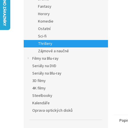
hvězdič
n
Fantasy
e
Horory
l
Komedie
Ostatní
Sci-fi
Thrillery
Zájmové a naučné
Filmy na Blu-ray
Seriály na DVD
Seriály na Blu-ray
3D filmy
4K filmy
Steelbooky
Kalendáře
Oprava optických disků
Popi