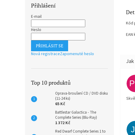
Přihlášení
Det
E-mail
Kód 
Heslo
EAN 
PŘIHLÁSIT SE
Nová registrace
Zapomenuté heslo
Top 10 produktů
Oprava-broušení CD / DVD disku
Skvě
(11-24 ks)
65 Kč
Battlestar Galactica - The
Complete Series (Blu-Ray)
1 372 Kč
Red Dwarf Complete Series 1 to