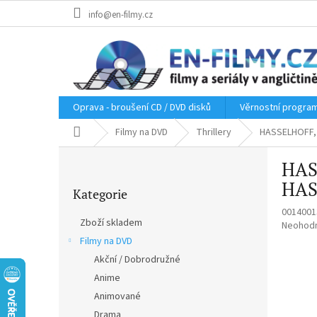
Přejít
info@en-filmy.cz
na
obsah
Oprava - broušení CD / DVD disků
Věrnostní progra
Domů
Filmy na DVD
Thrillery
HASSELHOFF, 
P
HAS
o
Přeskočit
s
HAS
Kategorie
kategorie
t
0014001
r
Zboží skladem
Průměr
Neohod
a
hodnoce
Filmy na DVD
n
produkt
Akční / Dobrodružné
n
je
í
Anime
0,0
p
z
Animované
5
a
Drama