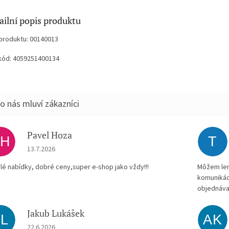
ailní popis produktu
produktu: 00140013
kód: 4059251400134
Pavel Hoza
PH
T
Hodnocení obchodu je 5 z 5 hvězdiček.
13.7.2026
lé nabídky, dobré ceny,super e-shop jako vždy!!!
Môžem len 
komunikác
objednáva
Jakub Lukášek
JL
AK
Hodnocení obchodu je 5 z 5 hvězdiček.
22.6.2026