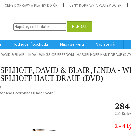
CENY DOPRAVY A PLATBY DO ČR
CENY DOPRAVY A PLATBY DO SR
HLEDAT
m
Hodnocení obchodu
Mapa serveru
Napište nám
DAVID & BLAIR, LINDA - WINGS OF FREEDOM - HASSELHOFF HAUT DRAUF (DVD
SELHOFF, DAVID & BLAIR, LINDA - W
SELHOFF HAUT DRAUF (DVD)
3
né
noceno
Podrobnosti hodnocení
ní
284
u
235 Kč b
Měrná
2 - 4 
cena: