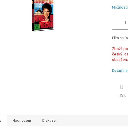
ek.
Možnosti
Film na D
Zboží po
český da
obsažena 
Detailní 
TISK
s
Hodnocení
Diskuze