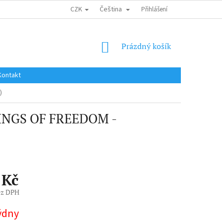
CZK
Čeština
DOPRAVA DO EU / INTERNATIONAL SHIPPING
Přihlášení
OBCHODNÍ PODMÍNKY
NÁKUPNÍ
Prázdný košík
KOŠÍK
Kontakt
)
INGS OF FREEDOM -
 Kč
ez DPH
týdny