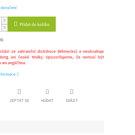
 doručení
Přidat do košíku
VD.
chází ze zahraniční distribuce (Německo) a neobsahuje
bing ani české titulky. Upozorňujeme, že nemusí být
ani angličtina.
informace
ZEPTAT SE
HLÍDAT
SDÍLET