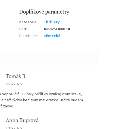
Doplňkové parametry
Kategorie
:
Thrillery
EAN
:
4059251400134
Distribuce
:
německá
Tomáš B.
Hodnocení obchodu je 5 z 5 hvězdiček.
25.6.2026
odporučiť. :) Obaly prišli vo vynikajúcom stave,
ia tiež rýchla keď som mal otázky. Určite budem
ť znovu.
Anna Kuprová
Hodnocení obchodu je 5 z 5 hvězdiček.
19.6.2026