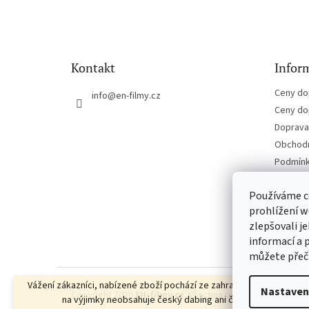
á
p
a
t
Kontakt
Inform
í
Ceny do
info
@
en-filmy.cz
Ceny do
Doprava 
Obchodn
Podmínk
Kontakt
Používáme c
prohlížení w
zlepšovali j
informací a 
můžete přeč
Vážení zákazníci, nabízené zboží pochází ze zahraniční distribuce, a
Nastaven
Copyright 2026
EN-filmy.cz
. Všechna práva vyhrazena.
Up
na výjimky neobsahuje český dabing ani české titulky.