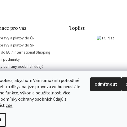
ace pro vás
Toplist
pravy a platby do ČR
pravy a platby do SR
do EU / International Shipping
í podmínky
y ochrany osobních údajů
ookies, abychom Vám umožnili pohodlné
Odmítnout
ebu a díky analýze provozu webu neustále
eho funkce, výkon a použitelnost. Více
CD-Soundtrack.cz
CD-hudba.cz
podmínky ochrany osobních údajů si
íst
zde
.
 až
í
ravit nastavení cookies