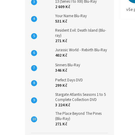
13 (Series I to XIII) Blu-Ray
2 609 Kč
vše 
Your Name Blu-Ray
531 Kč
Resident Evil: Death Island (Blu-
ray)
271 Kč
Jurassic World - Rebirth Blu-Ray
402 Kč
Sinners Blu-Ray
346 Kč
Perfect Days DVD
299 Kč
Stargate Atlantis Seasons 1 to 5
Complete Collection DVD
3 224 Kč
The Place Beyond The Pines
(Blu-Ray)
271 Kč