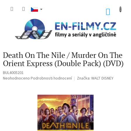
Přejít
na
NÁKU
obsah
KOŠÍK
Death On The Nile / Murder On The
Orient Express (Double Pack) (DVD)
BUL4005201
Průměrné
Neohodnoceno
Podrobnosti hodnocení
Značka:
WALT DISNEY
hodnocení
produktu
je
0,0
z
5
hvězdiček.