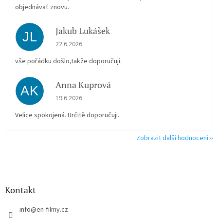
objednávať znovu.
Jakub Lukášek
JL
Hodnocení obchodu je 5 z 5 hvězdiček.
22.6.2026
vše pořádku došlo,takže doporučuji.
Anna Kuprová
AK
Hodnocení obchodu je 5 z 5 hvězdiček.
19.6.2026
Velice spokojená. Určitě doporučuji.
Zobrazit další hodnocení
Z
á
p
a
Kontakt
t
í
info
@
en-filmy.cz