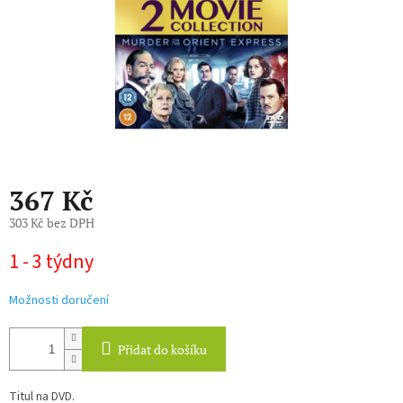
367 Kč
303 Kč bez DPH
Měrná
1 - 3 týdny
cena:
Možnosti doručení
Přidat do košíku
Titul na DVD.