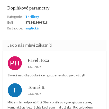
Doplňkové parametry
Kategorie
:
Thrillery
EAN
:
8717418606718
Distribuce
:
anglická
Pavel Hoza
PH
Hodnocení obchodu je 5 z 5 hvězdiček.
13.7.2026
Skvělé nabídky, dobré ceny,super e-shop jako vždy!!!
Tomáš B.
T
Hodnocení obchodu je 5 z 5 hvězdiček.
25.6.2026
Môžem len odporučiť. :) Obaly prišli vo vynikajúcom stave,
komunikácia tiež rýchla keď som mal otázky. Určite budem