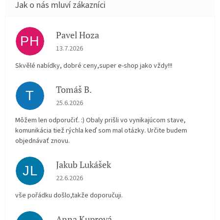
Pavel Hoza
PH
Hodnocení obchodu je 5 z 5 hvězdiček.
13.7.2026
Skvělé nabídky, dobré ceny,super e-shop jako vždy!!!
Tomáš B.
T
Hodnocení obchodu je 5 z 5 hvězdiček.
25.6.2026
Môžem len odporučiť. :) Obaly prišli vo vynikajúcom stave,
komunikácia tiež rýchla keď som mal otázky. Určite budem
objednávať znovu.
Jakub Lukášek
JL
Hodnocení obchodu je 5 z 5 hvězdiček.
22.6.2026
vše pořádku došlo,takže doporučuji.
Anna Kuprová