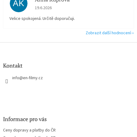
AK
Hodnocení obchodu je 5 z 5 hvězdiček.
19.6.2026
Velice spokojená. Určitě doporučuji.
Zobrazit další hodnocení
Z
á
p
a
Kontakt
t
í
info
@
en-filmy.cz
Informace pro vás
Ceny dopravy a platby do ČR