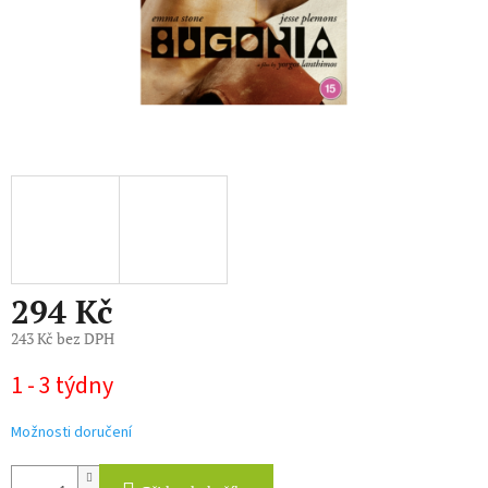
294 Kč
243 Kč bez DPH
Měrná
1 - 3 týdny
cena:
Možnosti doručení