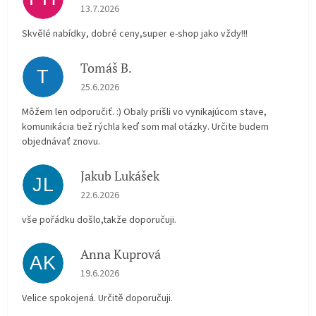
Hodnocení obchodu je 5 z 5 hvězdiček.
13.7.2026
Skvělé nabídky, dobré ceny,super e-shop jako vždy!!!
Tomáš B.
T
Hodnocení obchodu je 5 z 5 hvězdiček.
25.6.2026
Môžem len odporučiť. :) Obaly prišli vo vynikajúcom stave,
komunikácia tiež rýchla keď som mal otázky. Určite budem
objednávať znovu.
Jakub Lukášek
JL
Hodnocení obchodu je 5 z 5 hvězdiček.
22.6.2026
vše pořádku došlo,takže doporučuji.
Anna Kuprová
AK
Hodnocení obchodu je 5 z 5 hvězdiček.
19.6.2026
Velice spokojená. Určitě doporučuji.