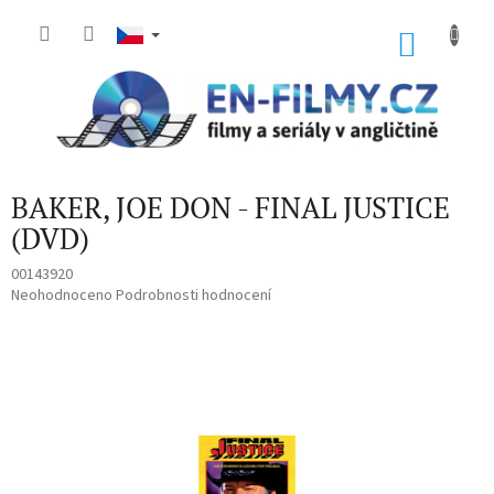
Přejít
na
NÁKU
obsah
KOŠÍK
BAKER, JOE DON - FINAL JUSTICE
(DVD)
00143920
Průměrné
Neohodnoceno
Podrobnosti hodnocení
hodnocení
produktu
je
0,0
z
5
hvězdiček.