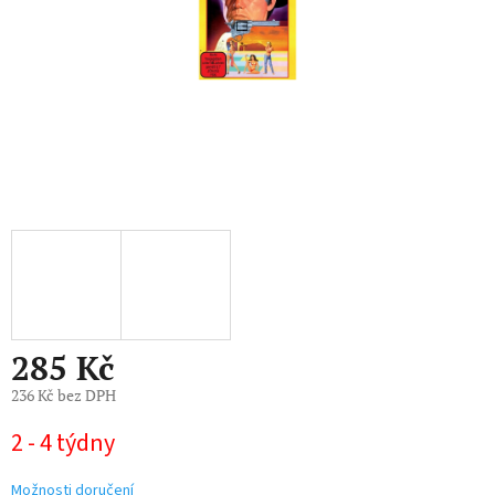
285 Kč
236 Kč bez DPH
Měrná
2 - 4 týdny
cena:
Možnosti doručení