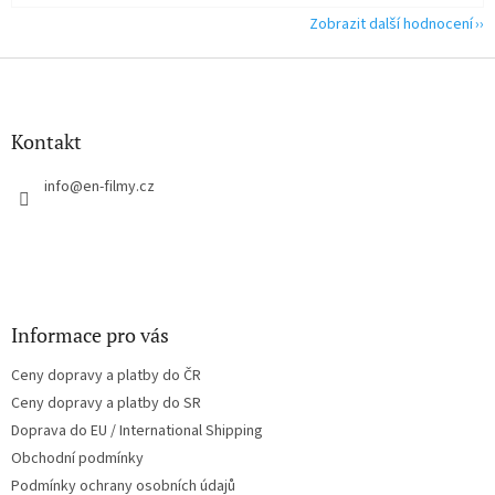
Zobrazit další hodnocení
Z
á
p
a
Kontakt
t
í
info
@
en-filmy.cz
Informace pro vás
Ceny dopravy a platby do ČR
Ceny dopravy a platby do SR
Doprava do EU / International Shipping
Obchodní podmínky
Podmínky ochrany osobních údajů