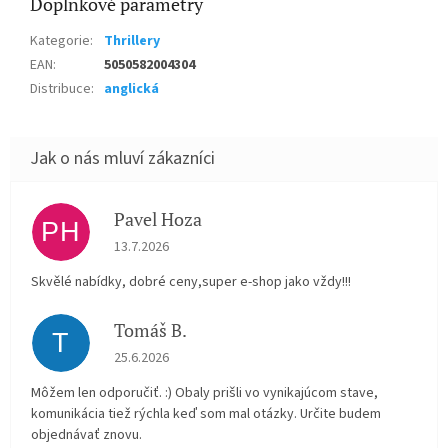
Doplňkové parametry
Kategorie
:
Thrillery
EAN
:
5050582004304
Distribuce
:
anglická
Pavel Hoza
PH
Hodnocení obchodu je 5 z 5 hvězdiček.
13.7.2026
Skvělé nabídky, dobré ceny,super e-shop jako vždy!!!
Tomáš B.
T
Hodnocení obchodu je 5 z 5 hvězdiček.
25.6.2026
Môžem len odporučiť. :) Obaly prišli vo vynikajúcom stave,
komunikácia tiež rýchla keď som mal otázky. Určite budem
objednávať znovu.