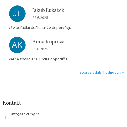
Jakub Lukášek
JL
Hodnocení obchodu je 5 z 5 hvězdiček.
22.6.2026
vše pořádku došlo,takže doporučuji.
Anna Kuprová
AK
Hodnocení obchodu je 5 z 5 hvězdiček.
19.6.2026
Velice spokojená. Určitě doporučuji.
Zobrazit další hodnocení
Z
á
p
a
Kontakt
t
í
info
@
en-filmy.cz