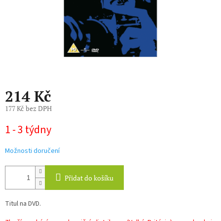
214 Kč
177 Kč bez DPH
Měrná
1 - 3 týdny
cena:
Možnosti doručení
Přidat do košíku
Titul na DVD.