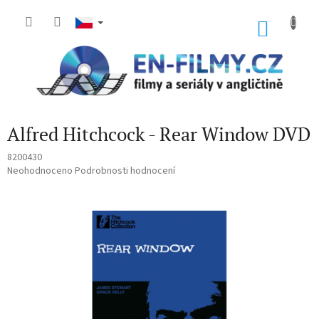
Přejít
na
NÁKU
obsah
KOŠÍK
Alfred Hitchcock - Rear Window DVD
8200430
Průměrné
Neohodnoceno
Podrobnosti hodnocení
hodnocení
produktu
je
0,0
z
5
hvězdiček.