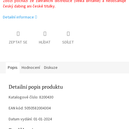
Zboží pochází ze zahraniční distribuce (Velká Británie) a neobsahuje
český dabing ani české titulky.
Detailní informace
ZEPTAT SE
HLÍDAT
SDÍLET
Popis
Hodnocení
Diskuze
Detailní popis produktu
Katalogové číslo: 8200430
EAN kód: 5050582004304
Datum vydání: 01-01-2024