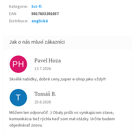
Kategorie
:
Sci-fi
EAN
:
5017633201037
Distribuce
:
anglická
Pavel Hoza
PH
Hodnocení obchodu je 5 z 5 hvězdiček.
13.7.2026
Skvělé nabídky, dobré ceny,super e-shop jako vždy!!!
Tomáš B.
T
Hodnocení obchodu je 5 z 5 hvězdiček.
25.6.2026
Môžem len odporučiť. :) Obaly prišli vo vynikajúcom stave,
komunikácia tiež rýchla keď som mal otázky. Určite budem
objednávať znovu.