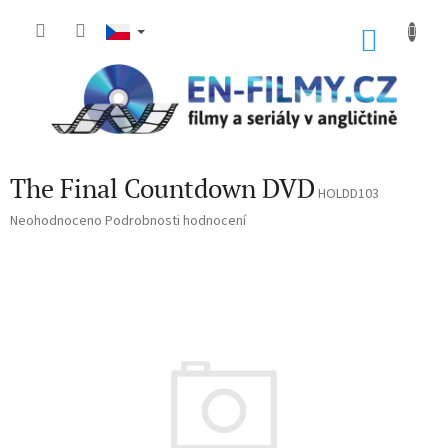
Přejít
na
NÁKU
obsah
KOŠÍK
The Final Countdown DVD
HOLDD103
Průměrné
Neohodnoceno
Podrobnosti hodnocení
hodnocení
produktu
je
0,0
z
5
hvězdiček.