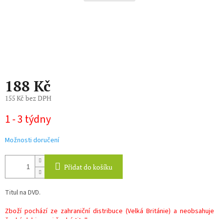
188 Kč
155 Kč bez DPH
Měrná
1 - 3 týdny
cena:
Možnosti doručení
Přidat do košíku
Titul na DVD.
Zboží pochází ze zahraniční distribuce (Velká Británie) a neobsahuje