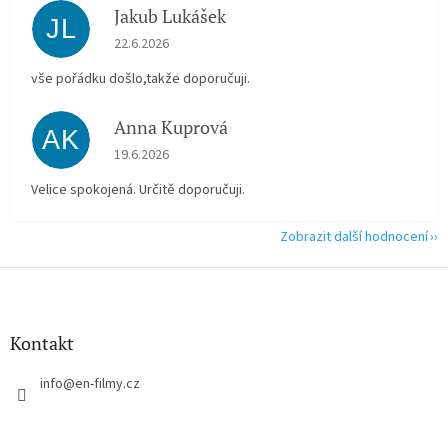
Jakub Lukášek
JL
Hodnocení obchodu je 5 z 5 hvězdiček.
22.6.2026
vše pořádku došlo,takže doporučuji.
Anna Kuprová
AK
Hodnocení obchodu je 5 z 5 hvězdiček.
19.6.2026
Velice spokojená. Určitě doporučuji.
Zobrazit další hodnocení
Z
á
p
a
Kontakt
t
í
info
@
en-filmy.cz