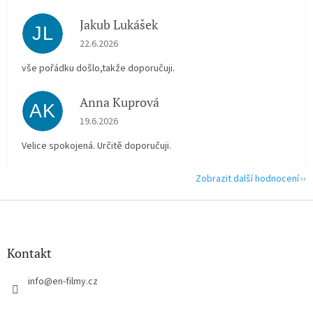
Jakub Lukášek
JL
Hodnocení obchodu je 5 z 5 hvězdiček.
22.6.2026
vše pořádku došlo,takže doporučuji.
Anna Kuprová
AK
Hodnocení obchodu je 5 z 5 hvězdiček.
19.6.2026
Velice spokojená. Určitě doporučuji.
Zobrazit další hodnocení
Z
á
p
a
Kontakt
t
í
info
@
en-filmy.cz