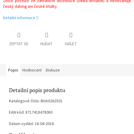
Zboží pochází ze zahraniční distribuce (Velká Británie) a neobsahuje
český dabing ani české titulky.
Detailní informace
ZEPTAT SE
HLÍDAT
SDÍLET
Popis
Hodnocení
Diskuze
Detailní popis produktu
Katalogové číslo: BUA0262501
EAN kód: 8717418478063
Datum vydání: 18-04-2016