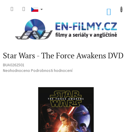
Přejít
na
NÁKU
obsah
KOŠÍK
Star Wars - The Force Awakens DVD
BUA0262501
Průměrné
Neohodnoceno
Podrobnosti hodnocení
hodnocení
produktu
je
0,0
z
5
hvězdiček.