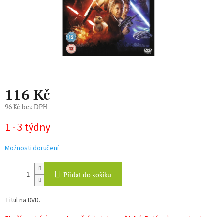
116 Kč
96 Kč bez DPH
Měrná
1 - 3 týdny
cena:
Možnosti doručení
Přidat do košíku
Titul na DVD.