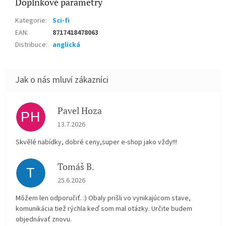
Doplňkové parametry
Kategorie
:
Sci-fi
EAN
:
8717418478063
Distribuce
:
anglická
Pavel Hoza
PH
Hodnocení obchodu je 5 z 5 hvězdiček.
13.7.2026
Skvělé nabídky, dobré ceny,super e-shop jako vždy!!!
Tomáš B.
T
Hodnocení obchodu je 5 z 5 hvězdiček.
25.6.2026
Môžem len odporučiť. :) Obaly prišli vo vynikajúcom stave,
komunikácia tiež rýchla keď som mal otázky. Určite budem
objednávať znovu.