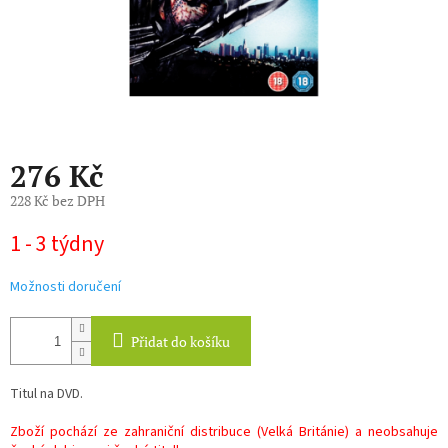
276 Kč
228 Kč bez DPH
Měrná
1 - 3 týdny
cena:
Možnosti doručení
Přidat do košíku
Titul na DVD.
Zboží pochází ze zahraniční distribuce (Velká Británie) a neobsahuje