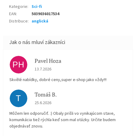
Kategorie
:
Sci-fi
EAN
:
5039036017534
Distribuce
:
anglická
Pavel Hoza
PH
Hodnocení obchodu je 5 z 5 hvězdiček.
13.7.2026
Skvělé nabídky, dobré ceny,super e-shop jako vždy!!!
Tomáš B.
T
Hodnocení obchodu je 5 z 5 hvězdiček.
25.6.2026
Môžem len odporučiť. :) Obaly prišli vo vynikajúcom stave,
komunikácia tiež rýchla keď som mal otázky. Určite budem
objednávať znovu.