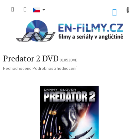
Přejít
na
NÁKU
obsah
KOŠÍK
Predator 2 DVD
01853DVD
Průměrné
Neohodnoceno
Podrobnosti hodnocení
hodnocení
produktu
je
0,0
z
5
hvězdiček.