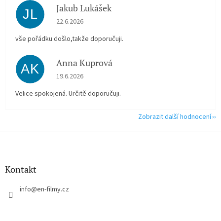
Jakub Lukášek
JL
Hodnocení obchodu je 5 z 5 hvězdiček.
22.6.2026
vše pořádku došlo,takže doporučuji.
Anna Kuprová
AK
Hodnocení obchodu je 5 z 5 hvězdiček.
19.6.2026
Velice spokojená. Určitě doporučuji.
Zobrazit další hodnocení
Z
á
p
a
Kontakt
t
í
info
@
en-filmy.cz