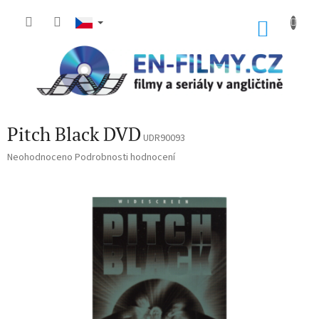
Přejít
na
NÁKU
obsah
KOŠÍK
Pitch Black DVD
UDR90093
Průměrné
Neohodnoceno
Podrobnosti hodnocení
hodnocení
produktu
je
0,0
z
5
hvězdiček.