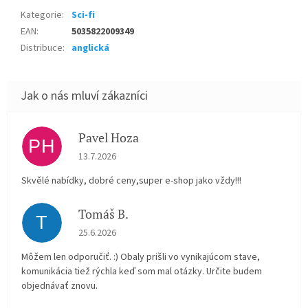
Kategorie
:
Sci-fi
EAN
:
5035822009349
Distribuce
:
anglická
Pavel Hoza
PH
Hodnocení obchodu je 5 z 5 hvězdiček.
13.7.2026
Skvělé nabídky, dobré ceny,super e-shop jako vždy!!!
Tomáš B.
T
Hodnocení obchodu je 5 z 5 hvězdiček.
25.6.2026
Môžem len odporučiť. :) Obaly prišli vo vynikajúcom stave,
komunikácia tiež rýchla keď som mal otázky. Určite budem
objednávať znovu.