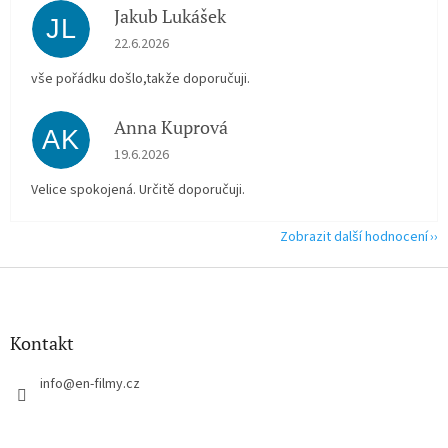
Jakub Lukášek
JL
Hodnocení obchodu je 5 z 5 hvězdiček.
22.6.2026
vše pořádku došlo,takže doporučuji.
Anna Kuprová
AK
Hodnocení obchodu je 5 z 5 hvězdiček.
19.6.2026
Velice spokojená. Určitě doporučuji.
Zobrazit další hodnocení
Z
á
p
a
Kontakt
t
í
info
@
en-filmy.cz