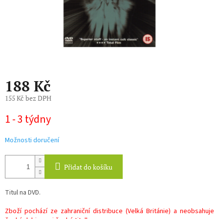
188 Kč
155 Kč bez DPH
Měrná
1 - 3 týdny
cena:
Možnosti doručení
Přidat do košíku
Titul na DVD.
Zboží pochází ze zahraniční distribuce (Velká Británie) a neobsahuje