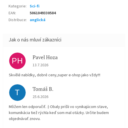
Kategorie
:
Sci-fi
EAN
:
5061049330584
Distribuce
:
anglická
Pavel Hoza
PH
Hodnocení obchodu je 5 z 5 hvězdiček.
13.7.2026
Skvělé nabídky, dobré ceny,super e-shop jako vždy!!!
Tomáš B.
T
Hodnocení obchodu je 5 z 5 hvězdiček.
25.6.2026
Môžem len odporučiť. :) Obaly prišli vo vynikajúcom stave,
komunikácia tiež rýchla keď som mal otázky. Určite budem
objednávať znovu.