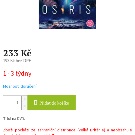
233 Kč
193 Kč bez DPH
Měrná
1 - 3 týdny
cena:
Možnosti doručení
Přidat do košíku
Titul na DVD.
Zboží pochází ze zahraniční distribuce (Velká Británie) a neobsahuje