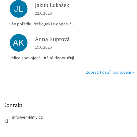
Jakub Lukášek
JL
Hodnocení obchodu je 5 z 5 hvězdiček.
22.6.2026
vše pořádku došlo,takže doporučuji.
Anna Kuprová
AK
Hodnocení obchodu je 5 z 5 hvězdiček.
19.6.2026
Velice spokojená. Určitě doporučuji.
Zobrazit další hodnocení
Z
á
p
a
Kontakt
t
í
info
@
en-filmy.cz