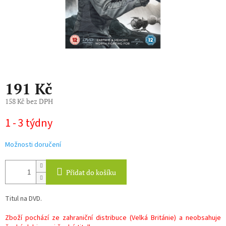
191 Kč
158 Kč bez DPH
Měrná
1 - 3 týdny
cena:
Možnosti doručení
Přidat do košíku
Titul na DVD.
Zboží pochází ze zahraniční distribuce (Velká Británie) a neobsahuje