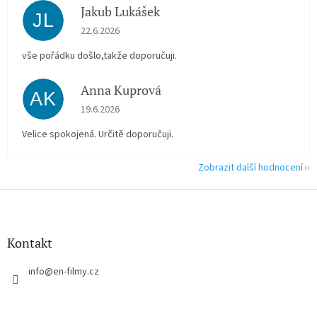
Jakub Lukášek
JL
Hodnocení obchodu je 5 z 5 hvězdiček.
22.6.2026
vše pořádku došlo,takže doporučuji.
Anna Kuprová
AK
Hodnocení obchodu je 5 z 5 hvězdiček.
19.6.2026
Velice spokojená. Určitě doporučuji.
Zobrazit další hodnocení
Z
á
p
a
Kontakt
t
í
info
@
en-filmy.cz