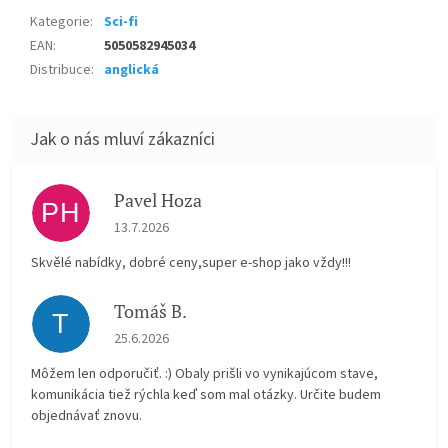
Kategorie
:
Sci-fi
EAN
:
5050582945034
Distribuce
:
anglická
Pavel Hoza
PH
Hodnocení obchodu je 5 z 5 hvězdiček.
13.7.2026
Skvělé nabídky, dobré ceny,super e-shop jako vždy!!!
Tomáš B.
T
Hodnocení obchodu je 5 z 5 hvězdiček.
25.6.2026
Môžem len odporučiť. :) Obaly prišli vo vynikajúcom stave,
komunikácia tiež rýchla keď som mal otázky. Určite budem
objednávať znovu.