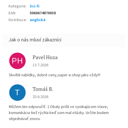
Kategorie
:
Sci-fi
EAN
:
5060674870038
Distribuce
:
anglická
Pavel Hoza
PH
Hodnocení obchodu je 5 z 5 hvězdiček.
13.7.2026
Skvělé nabídky, dobré ceny,super e-shop jako vždy!!!
Tomáš B.
T
Hodnocení obchodu je 5 z 5 hvězdiček.
25.6.2026
Môžem len odporučiť. :) Obaly prišli vo vynikajúcom stave,
komunikácia tiež rýchla keď som mal otázky. Určite budem
objednávať znovu.