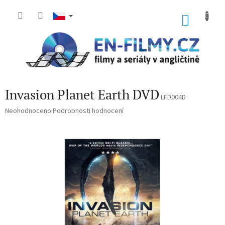
Přejít
na
NÁKU
obsah
KOŠÍK
Invasion Planet Earth DVD
LFD004D
Průměrné
Neohodnoceno
Podrobnosti hodnocení
hodnocení
produktu
je
0,0
z
5
hvězdiček.