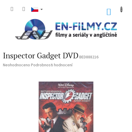
Přejít
na
NÁKU
obsah
KOŠÍK
Inspector Gadget DVD
BED888216
Průměrné
Neohodnoceno
Podrobnosti hodnocení
hodnocení
produktu
je
0,0
z
5
hvězdiček.