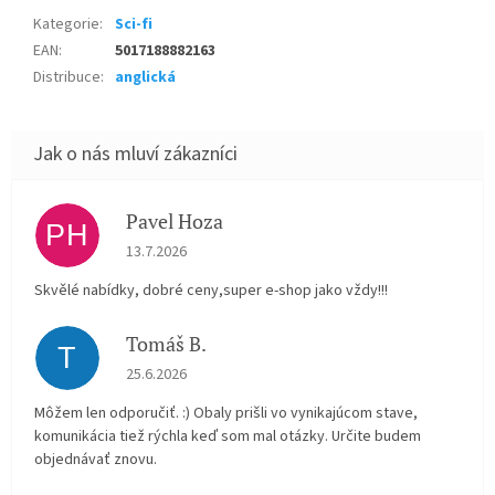
Kategorie
:
Sci-fi
EAN
:
5017188882163
Distribuce
:
anglická
Pavel Hoza
PH
Hodnocení obchodu je 5 z 5 hvězdiček.
13.7.2026
Skvělé nabídky, dobré ceny,super e-shop jako vždy!!!
Tomáš B.
T
Hodnocení obchodu je 5 z 5 hvězdiček.
25.6.2026
Môžem len odporučiť. :) Obaly prišli vo vynikajúcom stave,
komunikácia tiež rýchla keď som mal otázky. Určite budem
objednávať znovu.