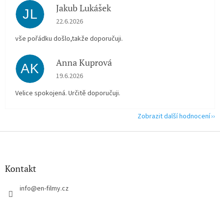
Jakub Lukášek
JL
Hodnocení obchodu je 5 z 5 hvězdiček.
22.6.2026
vše pořádku došlo,takže doporučuji.
Anna Kuprová
AK
Hodnocení obchodu je 5 z 5 hvězdiček.
19.6.2026
Velice spokojená. Určitě doporučuji.
Zobrazit další hodnocení
Z
á
p
a
Kontakt
t
í
info
@
en-filmy.cz