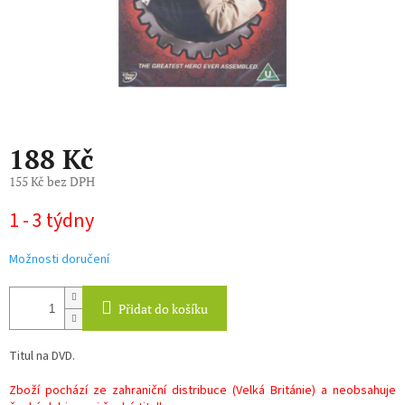
188 Kč
155 Kč bez DPH
Měrná
1 - 3 týdny
cena:
Možnosti doručení
Přidat do košíku
Titul na DVD.
Zboží pochází ze zahraniční distribuce (Velká Británie) a neobsahuje