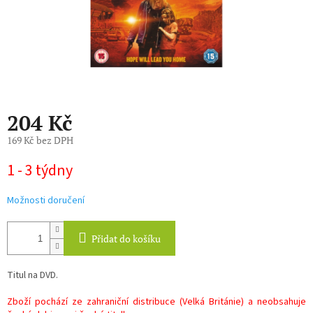
204 Kč
169 Kč bez DPH
Měrná
1 - 3 týdny
cena:
Možnosti doručení
Přidat do košíku
Titul na DVD.
Zboží pochází ze zahraniční distribuce (Velká Británie) a neobsahuje