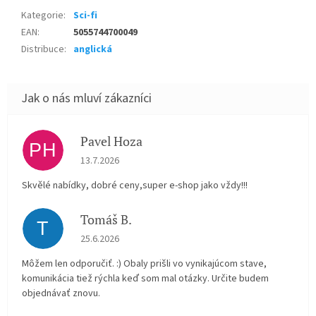
Kategorie
:
Sci-fi
EAN
:
5055744700049
Distribuce
:
anglická
Pavel Hoza
PH
Hodnocení obchodu je 5 z 5 hvězdiček.
13.7.2026
Skvělé nabídky, dobré ceny,super e-shop jako vždy!!!
Tomáš B.
T
Hodnocení obchodu je 5 z 5 hvězdiček.
25.6.2026
Môžem len odporučiť. :) Obaly prišli vo vynikajúcom stave,
komunikácia tiež rýchla keď som mal otázky. Určite budem
objednávať znovu.