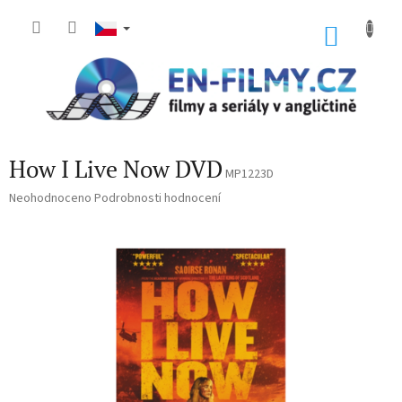
Přejít
na
NÁKU
obsah
KOŠÍK
How I Live Now DVD
MP1223D
Průměrné
Neohodnoceno
Podrobnosti hodnocení
hodnocení
produktu
je
0,0
z
5
hvězdiček.