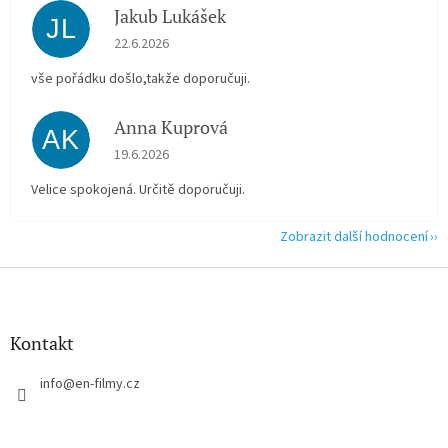
Jakub Lukášek
JL
Hodnocení obchodu je 5 z 5 hvězdiček.
22.6.2026
vše pořádku došlo,takže doporučuji.
Anna Kuprová
AK
Hodnocení obchodu je 5 z 5 hvězdiček.
19.6.2026
Velice spokojená. Určitě doporučuji.
Zobrazit další hodnocení
Z
á
p
a
Kontakt
t
í
info
@
en-filmy.cz