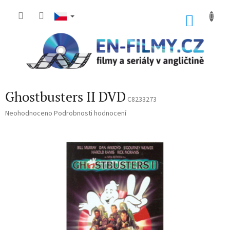
Přejít
na
NÁKU
obsah
KOŠÍK
Ghostbusters II DVD
C8233273
Průměrné
Neohodnoceno
Podrobnosti hodnocení
hodnocení
produktu
je
0,0
z
5
hvězdiček.