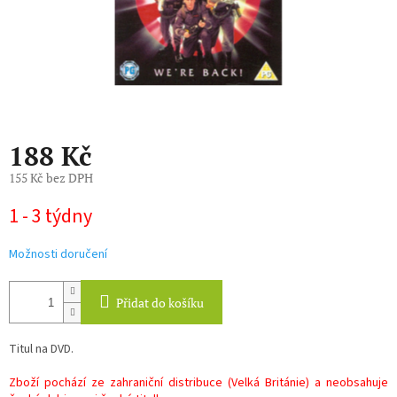
188 Kč
155 Kč bez DPH
Měrná
1 - 3 týdny
cena:
Možnosti doručení
Přidat do košíku
Titul na DVD.
Zboží pochází ze zahraniční distribuce (Velká Británie) a neobsahuje