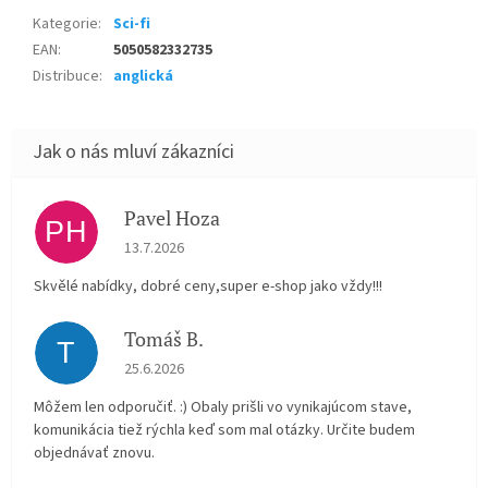
Kategorie
:
Sci-fi
EAN
:
5050582332735
Distribuce
:
anglická
Pavel Hoza
PH
Hodnocení obchodu je 5 z 5 hvězdiček.
13.7.2026
Skvělé nabídky, dobré ceny,super e-shop jako vždy!!!
Tomáš B.
T
Hodnocení obchodu je 5 z 5 hvězdiček.
25.6.2026
Môžem len odporučiť. :) Obaly prišli vo vynikajúcom stave,
komunikácia tiež rýchla keď som mal otázky. Určite budem
objednávať znovu.