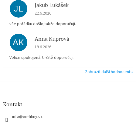
Jakub Lukášek
JL
Hodnocení obchodu je 5 z 5 hvězdiček.
22.6.2026
vše pořádku došlo,takže doporučuji.
Anna Kuprová
AK
Hodnocení obchodu je 5 z 5 hvězdiček.
19.6.2026
Velice spokojená. Určitě doporučuji.
Zobrazit další hodnocení
Z
á
p
a
Kontakt
t
í
info
@
en-filmy.cz