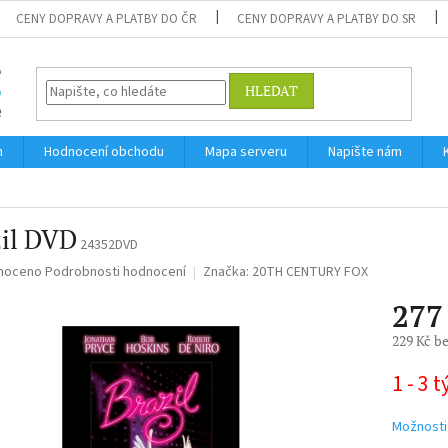
CENY DOPRAVY A PLATBY DO ČR
CENY DOPRAVY A PLATBY DO SR
HLEDAT
m
Hodnocení obchodu
Mapa serveru
Napište nám
zil DVD
24352DVD
né
noceno
Podrobnosti hodnocení
Značka:
20TH CENTURY FOX
ní
277
u
229 Kč b
Měrná
1 - 3 
cena:
ek.
Možnosti