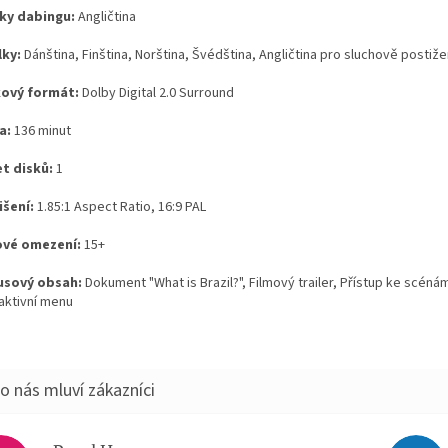
ky dabingu:
Angličtina
lky:
Dánština, Finština, Norština, Švédština, Angličtina pro sluchově postiž
ový formát:
Dolby Digital 2.0 Surround
a:
136 minut
t disků:
1
išení:
1.85:1 Aspect Ratio, 16:9 PAL
vé omezení:
15+
sový obsah:
Dokument "What is Brazil?", Filmový trailer, Přístup ke scéná
raktivní menu