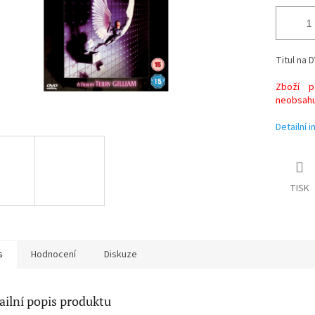
Titul na D
Zboží po
neobsahuj
Detailní 
TISK
s
Hodnocení
Diskuze
ailní popis produktu