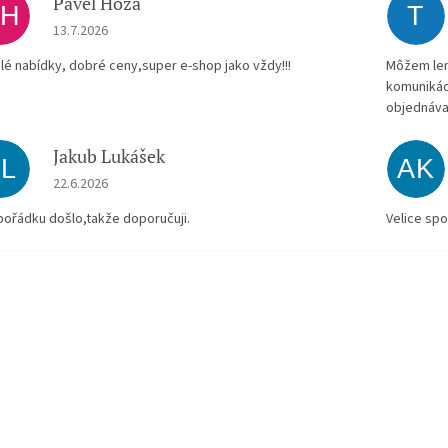
Pavel Hoza
PH
T
Hodnocení obchodu je 5 z 5 hvězdiček.
13.7.2026
lé nabídky, dobré ceny,super e-shop jako vždy!!!
Môžem len 
komunikác
objednáva
Jakub Lukášek
JL
AK
Hodnocení obchodu je 5 z 5 hvězdiček.
22.6.2026
pořádku došlo,takže doporučuji.
Velice spo