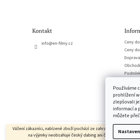
á
p
a
t
Kontakt
Inform
í
Ceny do
info
@
en-filmy.cz
Ceny do
Doprava 
Obchodn
Podmínk
Kontakt
Používáme c
prohlížení w
zlepšovali j
informací a 
můžete přeč
Vážení zákazníci, nabízené zboží pochází ze zahraniční distribuce, a
Nastaven
Copyright 2026
EN-filmy.cz
. Všechna práva vyhrazena.
Up
na výjimky neobsahuje český dabing ani české titulky.