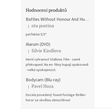
Hodnocení produktů
Battles Without Honour And Humanity / Yakuza Graveyad / Street Mobster DVD
ota pustina
|
Hodnocení produktu je 5 z 5 hvězdiček.
perfektni 5/5*
Alarum (DVD)
Silvie Kindlova
|
Hodnocení produktu je 5 z 5 hvězdiček.
Herní vyhranost Stallona. Film - samé
překvapení. Na en- filmy kupují opakovaně
- velká spokojenost.
Bodycam (Blu-ray)
Pavel Hoza
|
Hodnocení produktu je 5 z 5 hvězdiček.
Docela povedený found-footage thriller-
horor se skvělou atmosférou!
Z