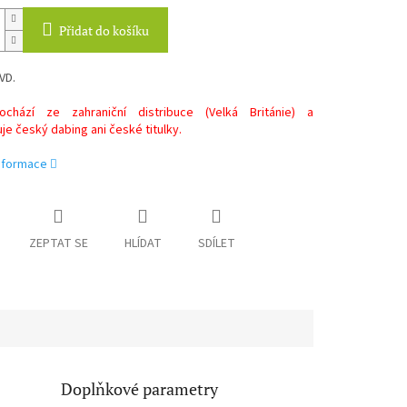
Přidat do košíku
VD.
chází ze zahraniční distribuce (Velká Británie) a
e český dabing ani české titulky.
informace
ZEPTAT SE
HLÍDAT
SDÍLET
Doplňkové parametry