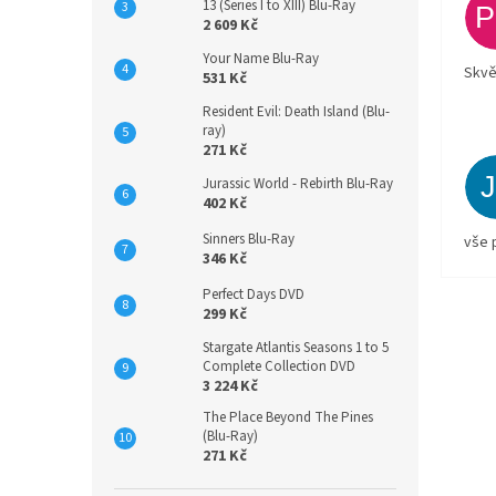
13 (Series I to XIII) Blu-Ray
2 609 Kč
Your Name Blu-Ray
Skvě
531 Kč
Resident Evil: Death Island (Blu-
ray)
271 Kč
Jurassic World - Rebirth Blu-Ray
402 Kč
Sinners Blu-Ray
vše 
346 Kč
Perfect Days DVD
299 Kč
Stargate Atlantis Seasons 1 to 5
Complete Collection DVD
3 224 Kč
The Place Beyond The Pines
(Blu-Ray)
271 Kč