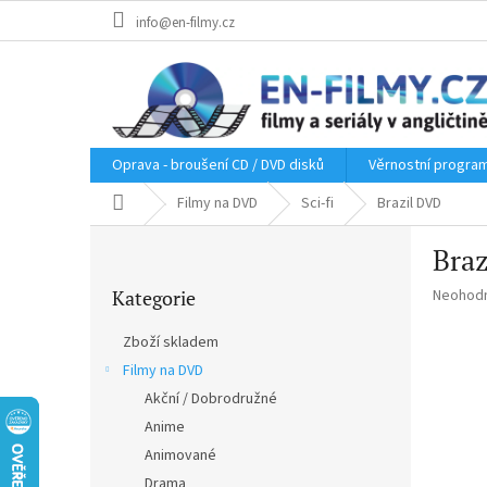
Přejít
info@en-filmy.cz
na
obsah
Oprava - broušení CD / DVD disků
Věrnostní progra
Domů
Filmy na DVD
Sci-fi
Brazil DVD
P
Bra
o
Přeskočit
s
Průměr
Kategorie
Neohod
kategorie
t
hodnoce
r
produkt
Zboží skladem
a
je
Filmy na DVD
n
0,0
z
Akční / Dobrodružné
n
5
í
Anime
hvězdič
p
Animované
a
Drama