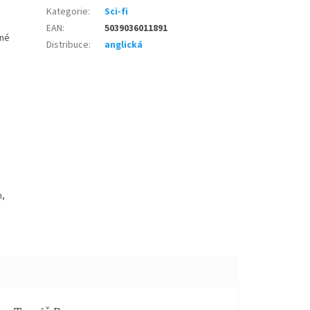
Kategorie
:
Sci-fi
EAN
:
5039036011891
ené
Distribuce
:
anglická
m,