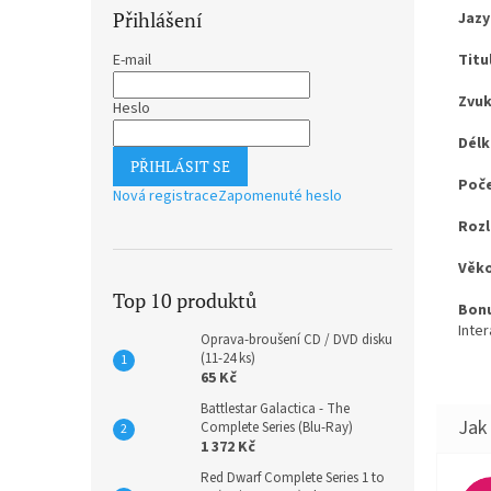
Přihlášení
Jazy
Titu
E-mail
Zvuk
Heslo
Délk
PŘIHLÁSIT SE
Poče
Nová registrace
Zapomenuté heslo
Rozl
Věko
Top 10 produktů
Bonu
Inte
Oprava-broušení CD / DVD disku
(11-24 ks)
65 Kč
Battlestar Galactica - The
Complete Series (Blu-Ray)
1 372 Kč
Red Dwarf Complete Series 1 to