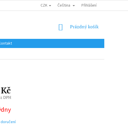
CZK
Čeština
DOPRAVA DO EU / INTERNATIONAL SHIPPING
Přihlášení
OBCHODNÍ PODMÍNKY
NÁKUPNÍ
Prázdný košík
KOŠÍK
Kontakt
 Kč
ez DPH
týdny
 doručení