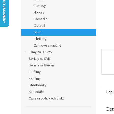
n
Fantasy
e
Horory
l
Komedie
Ostatní
Sci-fi
Thrillery
Zájmové a naučné
Filmy na Blu-ray
Seriály na DVD
Seriály na Blu-ray
3D filmy
4K filmy
Steelbooky
Kalendáře
Popi
Oprava optických disků
Det