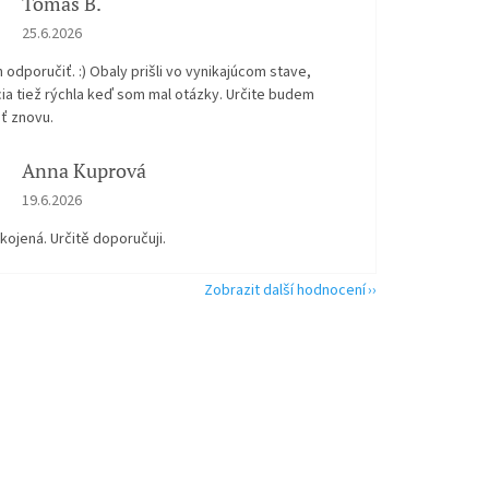
Tomáš B.
Hodnocení obchodu je 5 z 5 hvězdiček.
25.6.2026
odporučiť. :) Obaly prišli vo vynikajúcom stave,
ia tiež rýchla keď som mal otázky. Určite budem
ť znovu.
Anna Kuprová
Hodnocení obchodu je 5 z 5 hvězdiček.
19.6.2026
kojená. Určitě doporučuji.
Zobrazit další hodnocení