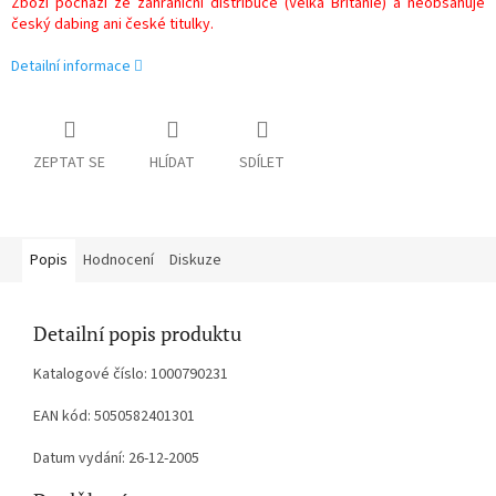
Zboží pochází ze zahraniční distribuce (Velká Británie) a neobsahuje
český dabing ani české titulky.
Detailní informace
ZEPTAT SE
HLÍDAT
SDÍLET
Popis
Hodnocení
Diskuze
Detailní popis produktu
Katalogové číslo: 1000790231
EAN kód: 5050582401301
Datum vydání: 26-12-2005