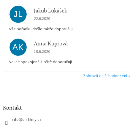
Jakub Lukášek
JL
Hodnocení obchodu je 5 z 5 hvězdiček.
22.6.2026
vše pořádku došlo,takže doporučuji.
Anna Kuprová
AK
Hodnocení obchodu je 5 z 5 hvězdiček.
19.6.2026
Velice spokojená. Určitě doporučuji.
Zobrazit další hodnocení
Z
á
p
a
Kontakt
t
í
info
@
en-filmy.cz