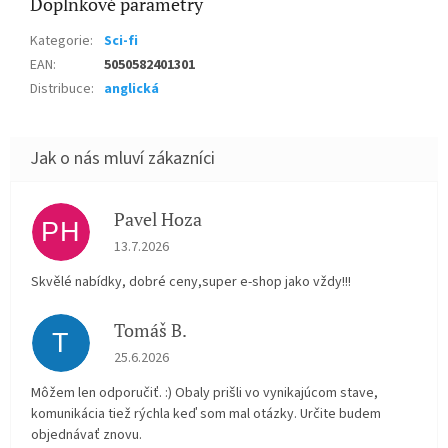
Doplňkové parametry
Kategorie
:
Sci-fi
EAN
:
5050582401301
Distribuce
:
anglická
Pavel Hoza
PH
Hodnocení obchodu je 5 z 5 hvězdiček.
13.7.2026
Skvělé nabídky, dobré ceny,super e-shop jako vždy!!!
Tomáš B.
T
Hodnocení obchodu je 5 z 5 hvězdiček.
25.6.2026
Môžem len odporučiť. :) Obaly prišli vo vynikajúcom stave,
komunikácia tiež rýchla keď som mal otázky. Určite budem
objednávať znovu.