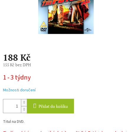
188 Kč
155 Kč bez DPH
Měrná
1 - 3 týdny
cena:
Možnosti doručení
Přidat do košíku
Titul na DVD.