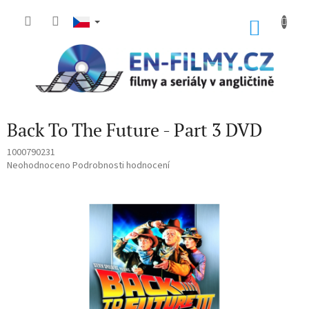
Přejít
na
NÁKU
obsah
KOŠÍK
Back To The Future - Part 3 DVD
1000790231
Průměrné
Neohodnoceno
Podrobnosti hodnocení
hodnocení
produktu
je
0,0
z
5
hvězdiček.