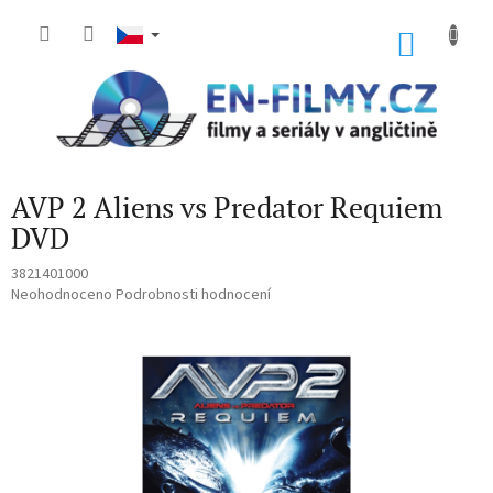
Přejít
na
NÁKU
obsah
KOŠÍK
AVP 2 Aliens vs Predator Requiem
DVD
3821401000
Průměrné
Neohodnoceno
Podrobnosti hodnocení
hodnocení
produktu
je
0,0
z
5
hvězdiček.