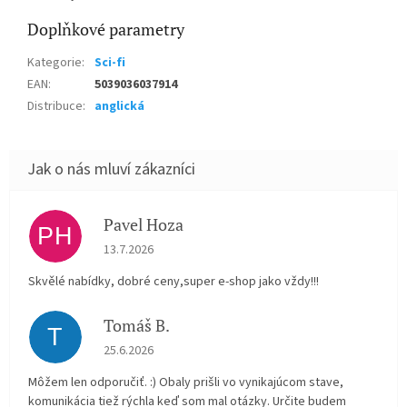
Doplňkové parametry
Kategorie
:
Sci-fi
EAN
:
5039036037914
Distribuce
:
anglická
Pavel Hoza
PH
Hodnocení obchodu je 5 z 5 hvězdiček.
13.7.2026
Skvělé nabídky, dobré ceny,super e-shop jako vždy!!!
Tomáš B.
T
Hodnocení obchodu je 5 z 5 hvězdiček.
25.6.2026
Môžem len odporučiť. :) Obaly prišli vo vynikajúcom stave,
komunikácia tiež rýchla keď som mal otázky. Určite budem