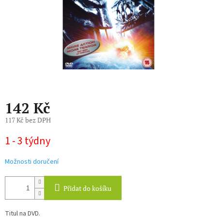
142 Kč
117 Kč bez DPH
Měrná
1 - 3 týdny
cena:
Možnosti doručení
Přidat do košíku
Titul na DVD.