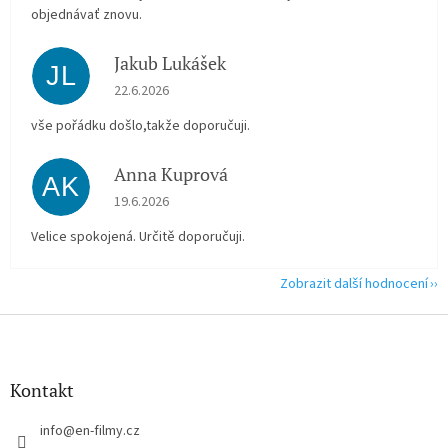
objednávať znovu.
Jakub Lukášek
JL
Hodnocení obchodu je 5 z 5 hvězdiček.
22.6.2026
vše pořádku došlo,takže doporučuji.
Anna Kuprová
AK
Hodnocení obchodu je 5 z 5 hvězdiček.
19.6.2026
Velice spokojená. Určitě doporučuji.
Zobrazit další hodnocení
Z
á
p
a
Kontakt
t
í
info
@
en-filmy.cz